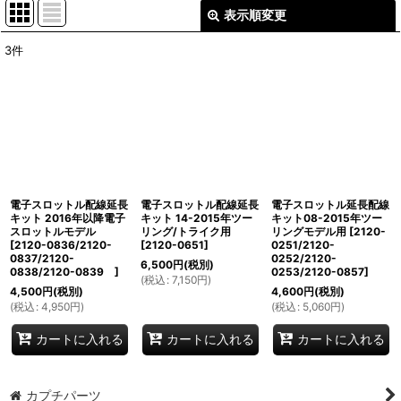
表示順変更
閉じる
3
件
表示数
:
並び順
:
絞り込む
電子スロットル配線延長
電子スロットル配線延長
電子スロットル延長配線
キット 2016年以降電子
キット 14-2015年ツー
キット08-2015年ツー
スロットルモデル
リング/トライク用
リングモデル用
[
2120-
[
2120-0836/2120-
[
2120-0651
]
0251/2120-
0837/2120-
0252/2120-
6,500
円
(税別)
0838/2120-0839
]
0253/2120-0857
]
(
税込
:
7,150
円
)
4,500
円
(税別)
4,600
円
(税別)
(
税込
:
4,950
円
)
(
税込
:
5,060
円
)
カートに入れる
カートに入れる
カートに入れる
カプチパーツ