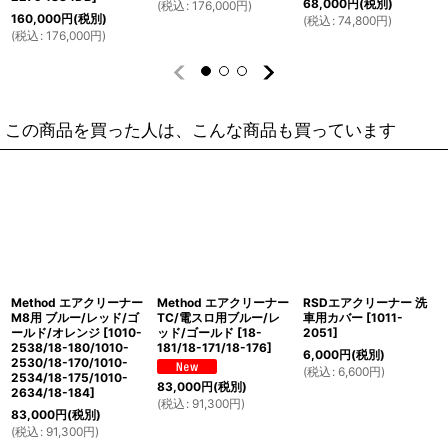
68,000
円
(税別)
(
税込
:
176,000
円
)
160,000
円
(税別)
(
税込
:
74,800
円
)
(
税込
:
176,000
円
)
この商品を買った人は、こんな商品も買っています
Method エアクリーナー
Method エアクリーナー
RSDエアクリーナー 洗
M8用 ブルー/レッド/ゴ
TC/電スロ用ブルー/レ
車用カバー
[
1011-
ールド/オレンジ
[
1010-
ッド/ゴールド
[
18-
2051
]
2538/18-180/1010-
181/18-171/18-176
]
6,000
円
(税別)
2530/18-170/1010-
(
税込
:
6,600
円
)
2534/18-175/1010-
83,000
円
(税別)
2634/18-184
]
(
税込
:
91,300
円
)
83,000
円
(税別)
(
税込
:
91,300
円
)