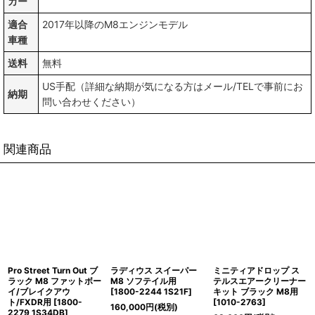
カー
適合
2017年以降のM8エンジンモデル
車種
送料
無料
US手配（詳細な納期が気になる方はメール/TELで事前にお
納期
問い合わせください）
関連商品
Pro Street Turn Out ブ
ラディウス スイーパー
ミニティアドロップ ス
ラック M8 ファットボー
M8 ソフテイル用
テルスエアークリーナー
イ/ブレイクアウ
[
1800-2244 1S21F
]
キット ブラック M8用
ト/FXDR用
[
1800-
[
1010-2763
]
160,000
円
(税別)
2279 1S34DB
]