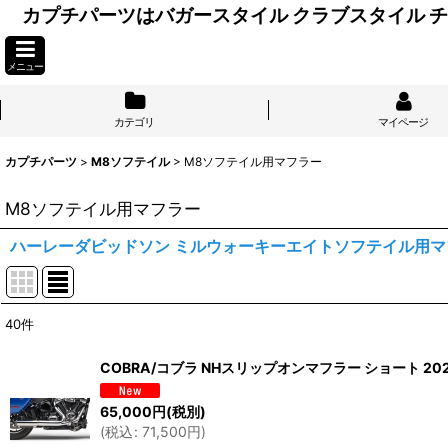
カプチパーツはバガースタイル クラブスタイル
メニュー
カテゴリ
マイページ
カプチパーツ
>
M8ソフテイル
>
M8ソフテイル用マフラー
M8ソフテイル用マフラー
ハーレーダビッドソン ミルウォーキーエイトソフテイル用マ
40
件
表示数
:
COBRA/コブラ NHスリップオンマフラー ショート 2
並び順
:
65,000
円
(税別)
(
税込
:
71,500
円
)