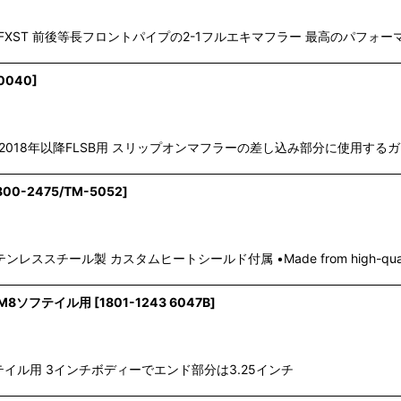
LSL/FXFB/S/FXST 前後等長フロントパイプの2-1フルエキマフラー 最高
0040
]
合：2018年以降FLSB用 スリップオンマフラーの差し込み部分に使用
800-2475/TM-5052
]
チール製 カスタムヒートシールド付属 •Made from high-quality sta
ック M8ソフテイル用
[
1801-1243 6047B
]
M8ソフテイル用 3インチボディーでエンド部分は3.25インチ