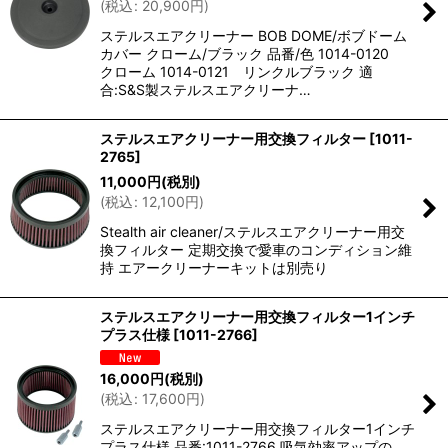
(
税込
:
20,900
円
)
ステルスエアクリーナー BOB DOME/ボブドーム
カバー クローム/ブラック 品番/色 1014-0120
クローム 1014-0121 リンクルブラック 適
合:S&S製ステルスエアクリーナ…
ステルスエアクリーナー用交換フィルター
[
1011-
2765
]
11,000
円
(税別)
(
税込
:
12,100
円
)
Stealth air cleaner/ステルスエアクリーナー用交
換フィルター 定期交換で愛車のコンディション維
持 エアークリーナーキットは別売り
ステルスエアクリーナー用交換フィルター1インチ
プラス仕様
[
1011-2766
]
16,000
円
(税別)
(
税込
:
17,600
円
)
ステルスエアクリーナー用交換フィルター1インチ
プラス仕様 品番:1011-2766 吸気効率アップの