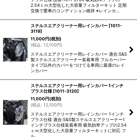
2.54ｃｍ大型化した大容量フィルターキット 定期
交換で愛車のコンディション維持 ※レインカ…
ステルスエアクリーナー用レインカバー
[
1011-
3119
]
11,000
円
(税別)
(
税込
:
12,100
円
)
ステルスエアクリーナー用レインカバー 適合:S&S
製ステルスエアクリーナー装着車用 フルカーバー
タイプ以外のカバーをつけてる車両に最適のレイ
ンカバー
ステルスエアクリーナー用レインカバー 1インチ
プラス仕様
[
1011-3120
]
11,000
円
(税別)
(
税込
:
12,100
円
)
ステルスエアクリーナー用レインカバー 1インチ
プラス仕様 適合:S&S製ステルスエアクリーナー1
インチプラス仕様装着車用 吸気効率アップの2.54
ｃｍ大型化した大容量フィルターキットに対応 フ
ル…