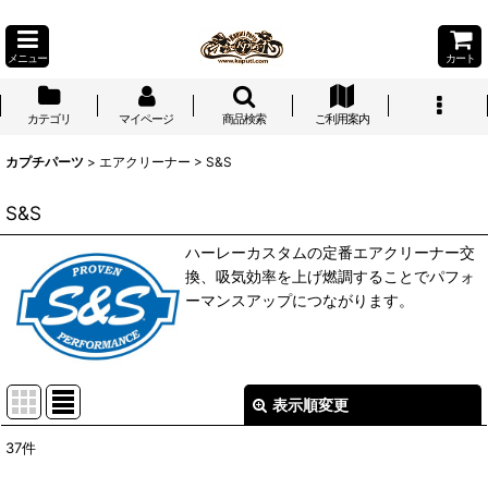
メニュー
カート
カテゴリ
マイページ
商品検索
ご利用案内
カプチパーツ
>
エアクリーナー
>
S&S
S&S
ハーレーカスタムの定番エアクリーナー交
換、吸気効率を上げ燃調することでパフォ
ーマンスアップにつながります。
表示順変更
閉じる
37
件
表示数
: