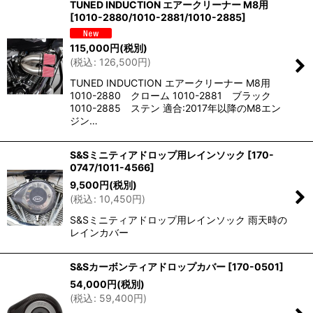
TUNED INDUCTION エアークリーナー M8用
[
1010-2880/1010-2881/1010-2885
]
並び順
:
115,000
円
(税別)
(
税込
:
126,500
円
)
絞り込む
TUNED INDUCTION エアークリーナー M8用
1010-2880 クローム 1010-2881 ブラック
1010-2885 ステン 適合:2017年以降のM8エン
ジン…
S&Sミニティアドロップ用レインソック
[
170-
0747/1011-4566
]
9,500
円
(税別)
(
税込
:
10,450
円
)
S&Sミニティアドロップ用レインソック 雨天時の
レインカバー
S&Sカーボンティアドロップカバー
[
170-0501
]
54,000
円
(税別)
(
税込
:
59,400
円
)