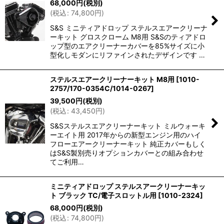
68,000
円
(税別)
(
税込
:
74,800
円
)
S&S ミニティアドロップ ステルスエアークリーナ
ーキット グロスクローム M8用 S&Sのティアドロ
ップ型のエアクリーナーカバーを85%サイズに小
型化しモダンにリファインされたデザインです …
ステルスエアークリーナーキット M8用
[
1010-
2757/170-0354C/1014-0267
]
39,500
円
(税別)
(
税込
:
43,450
円
)
S&Sステルスエアクリーナーキット ミルウォーキ
ーエイト用 2017年からの新型エンジン用のハイ
フローエアークリーナーキット 純正カバーもしく
はS&S製別売りオプションカバーとの組み合わせ
てご利用…
ミニティアドロップ ステルスアークリーナーキッ
ト ブラック TC/電子スロットル用
[
1010-2324
]
68,000
円
(税別)
(
税込
:
74,800
円
)