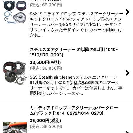
(
税込
:
69,300
円
)
S&S ミニティアドロップ ステルスアークリーナー
キットクローム S&Sのティアドロップ型のエアク
リーナーカバーを85%サイズに小型化しモダンに
リファインされたデザインです カバーの側面には
穴あ…
ステルスエアクリーナー 91以降のXL用
[
1010-
1510/170-0093
]
33,500
円
(税別)
(
税込
:
36,850
円
)
S&S Stealth air cleaner/ステルスエアクリーナー
91以降のXL用 S&Sの新型高効率吸気のエアーク
リーナーキットです。 カバーは付属しません。専
用別売りカバーシリーズか…
ミニティアドロップエアクリーナカバー クロー
ム/ブラック
[
1014-0272/1014-0273
]
35,000
円
(税別)
(
税込
:
38,500
円
)