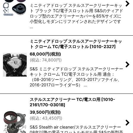
ミニティアドロップ ステルスアークリーナーキッ
ト ブラック TC/電子スロットル用 S&Sのティアド
ロップ型のエアクリーナーカバーを85%サイズに
小型化しモダンにリファインされたデザインです
…
ミニティアドロップ ステルスアークリーナーキッ
ト クローム TC/電子スロットル
[
1010-2327
]
68,000
円
(税別)
(
税込
:
74,800
円
)
S&S ミニティアドロップ ステルスアークリーナー
キット クローム TC/電子スロットル用 適合：
（08-2016ツーリング、2013-2017ソフテイル、
2016-2017ローライダーS） …
ステルスエアクリーナー TC/電スロ用
[
1010-
2161/170-0301B
]
39,500
円
(税別)
(
税込
:
43,450
円
)
S&S Stealth air cleaner/ステルスエアクリーナー
08年以降の電子スロットルモデル用 S&Sの新型高