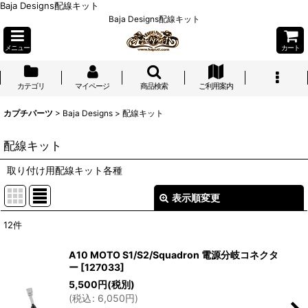
Baja Designs配線キット
Baja Designs配線キット
メニュー
カート
カテゴリ
マイページ
商品検索
ご利用案内
カプチパーツ
>
Baja Designs
>
配線キット
配線キット
取り付け用配線キット各種
表示順変更
閉じる
12
件
表示数
:
A10 MOTO S1/S2/Squadron 電源分岐コネクタ
ー
[
127033
]
並び順
:
5,500
円
(税別)
(
税込
:
6,050
円
)