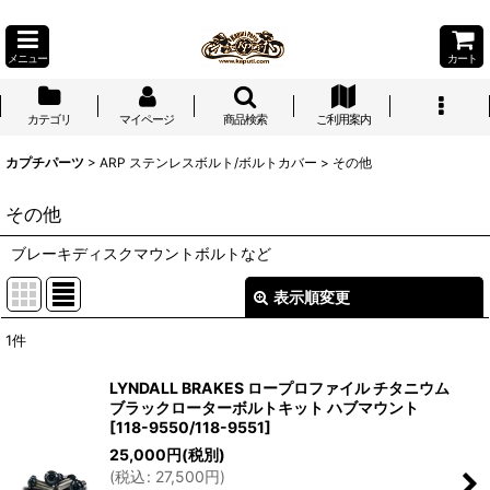
メニュー
カート
カテゴリ
マイページ
商品検索
ご利用案内
カプチパーツ
>
ARP ステンレスボルト/ボルトカバー
>
その他
その他
ブレーキディスクマウントボルトなど
表示順変更
閉じる
1
件
表示数
:
LYNDALL BRAKES ロープロファイル チタニウム
ブラックローターボルトキット ハブマウント
並び順
:
[
118-9550/118-9551
]
25,000
円
(税別)
(
税込
:
27,500
円
)
絞り込む