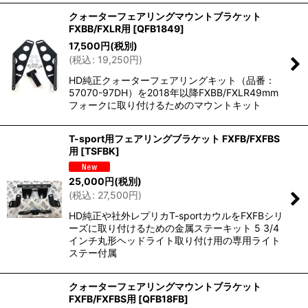
クォーターフェアリングマウントブラケット
FXBB/FXLR用
[
QFB1849
]
17,500
円
(税別)
(
税込
:
19,250
円
)
HD純正クォーターフェアリングキット（品番：
57070-97DH）を2018年以降FXBB/FXLR49mm
フォークに取り付けるためのマウントキット
T-sport用フェアリングブラケット FXFB/FXFBS
用
[
TSFBK
]
25,000
円
(税別)
(
税込
:
27,500
円
)
HD純正や社外レプリカT-sportカウルをFXFBシリ
ーズに取り付けるための金属ステーキット 5 3/4
インチ丸形ヘッドライト取り付け用の専用ライト
ステー付属
クォーターフェアリングマウントブラケット
FXFB/FXFBS用
[
QFB18FB
]