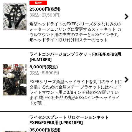
25,000
円
(税別)
(
税込
:
27,500
円
)
角型ヘッドライトのFXFBシリーズををなじみのク
ォーターフェアリングに変更するステーキット カ
ウルマウント用の左右のステーと5 3/4インチ丸
形ヘッドライト取り付け用ステーのセット
ライトコンバージョンブラケット FXFB/FXFBS用
[
HLM18FB
]
8,000
円
(税別)
(
税込
:
8,800
円
)
FXFBシリーズ角型ヘッドライトを丸目のライトに
交換するための金属ステー ブラケットにはヘッド
ライトマウント用に3/8インチ径の穴が開いてい
ます 純正や社外品の丸形5/3/4インチヘッドライ
トが装…
ライセンスプレート リロケーションキット
FXFB/FXFBS用
[
LPRK18FB
]
35,000
円
(税別)