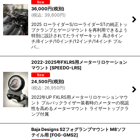
36,000
円
(税別)
(
税込
:
39,600
円
)
2025 ローライダーS/ローライダーSTの純正トッ
プクランプとゲージマウントを再利用できるよう
特別に設計されてたライザーキット 高さ6イン
チ/8インチ/10インチ/12インチ/14インチ プル
バ…
2022-2025年FXLRS用メーターリロケーション
マウント
[
SPEEDO-LRS
]
24,500
円
(税別)
(
税込
:
26,950
円
)
2022年UP FXLRS用メーターリロケーションマウ
ント プルバックライザー装着時のメーターの視認
性を高めるメーターマウント ライザートップクラ
ンプ付属
Baja Designs S2フォグランプマウント M8ソフ
テイル用
[
FOG-GMS2
]