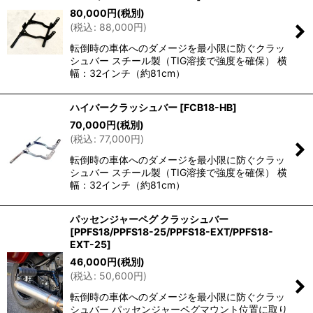
80,000
円
(税別)
(
税込
:
88,000
円
)
転倒時の車体へのダメージを最小限に防ぐクラッ
シュバー スチール製（TIG溶接で強度を確保） 横
幅：32インチ（約81cm）
ハイバークラッシュバー
[
FCB18-HB
]
70,000
円
(税別)
(
税込
:
77,000
円
)
転倒時の車体へのダメージを最小限に防ぐクラッ
シュバー スチール製（TIG溶接で強度を確保） 横
幅：32インチ（約81cm）
パッセンジャーペグ クラッシュバー
[
PPFS18/PPFS18-25/PPFS18-EXT/PPFS18-
EXT-25
]
46,000
円
(税別)
(
税込
:
50,600
円
)
転倒時の車体へのダメージを最小限に防ぐクラッ
シュバー パッセンジャーペグマウント位置に取り