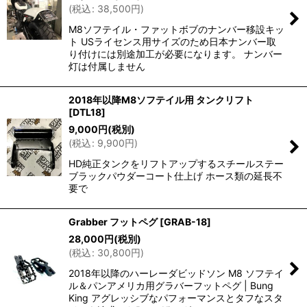
(
税込
:
38,500
円
)
M8ソフテイル・ファットボブのナンバー移設キッ
ト USライセンス用サイズのため日本ナンバー取
り付けには別途加工が必要になります。 ナンバー
灯は付属しません
2018年以降M8ソフテイル用 タンクリフト
[
DTL18
]
9,000
円
(税別)
(
税込
:
9,900
円
)
HD純正タンクをリフトアップするスチールステー
ブラックパウダーコート仕上げ ホース類の延長不
要で
Grabber フットペグ
[
GRAB-18
]
28,000
円
(税別)
(
税込
:
30,800
円
)
2018年以降のハーレーダビッドソン M8 ソフテイ
ル＆パンアメリカ用グラバーフットペグ | Bung
King アグレッシブなパフォーマンスとタフなスタ