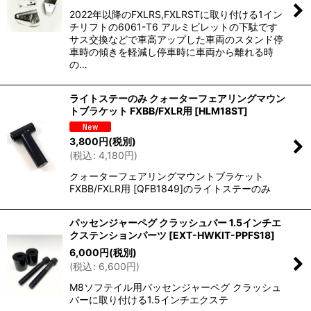
2022年以降のFXLRS,FXLRSTに取り付ける1イン
チリフトの6061-T6 アルミビレットの下駄です
サス交換などで車高アップした車両のスタンド停
車時の傾きを軽減し停車時に車両から離れる時
の…
ライトステーのみ クォーターフェアリングマウン
トブラケット FXBB/FXLR用
[
HLM18ST
]
3,800
円
(税別)
(
税込
:
4,180
円
)
クォーターフェアリングマウントブラケット
FXBB/FXLR用 [QFB1849]のライトステーのみ
パッセンジャーペグ クラッシュバー 1.5インチエ
クステンションパーツ
[
EXT-HWKIT-PPFS18
]
6,000
円
(税別)
(
税込
:
6,600
円
)
M8ソフテイル用パッセンジャーペグ クラッシュ
バーに取り付ける1.5インチエクステ