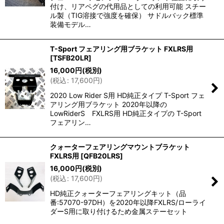
付け、リアペグの代用品としての利用可能 スチー
ル製（TIG溶接で強度を確保） サドルバック標準
装備モデル…
T-Sport フェアリング用ブラケット FXLRS用
[
TSFB20LR
]
16,000
円
(税別)
(
税込
:
17,600
円
)
2020 Low Rider S用 HD純正タイプ T-Sport フェ
アリング用ブラケット 2020年以降の
LowRiderS FXLRS用 HD純正タイプの T-Sport
フェアリン…
クォーターフェアリングマウントブラケット
FXLRS用
[
QFB20LRS
]
16,000
円
(税別)
(
税込
:
17,600
円
)
HD純正クォーターフェアリングキット（品
番:57070-97DH）を2020年以降FXLRS/ローライ
ダーS用に取り付けるため金属ステーセット