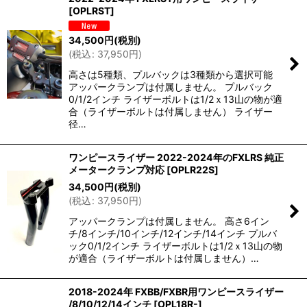
[
OPLRST
]
34,500
円
(税別)
(
税込
:
37,950
円
)
高さは5種類、プルバックは3種類から選択可能
アッパークランプは付属しません。 プルバック
0/1/2インチ ライザーボルトは1/2ｘ13山の物が適
合（ライザーボルトは付属しません） ライザー
径…
ワンピースライザー 2022-2024年のFXLRS 純正
メータークランプ対応
[
OPLR22S
]
34,500
円
(税別)
(
税込
:
37,950
円
)
アッパークランプは付属しません。 高さ6イン
チ/8インチ/10インチ/12インチ/14インチ プルバ
ック0/1/2インチ ライザーボルトは1/2ｘ13山の物
が適合（ライザーボルトは付属しません）…
2018-2024年 FXBB/FXBR用ワンピースライザー
/8/10/12/14インチ
[
OPL18R-
]