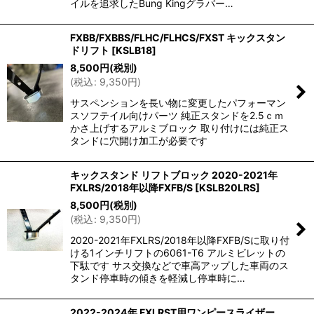
イルを追求したBung Kingグラバー…
FXBB/FXBBS/FLHC/FLHCS/FXST キックスタン
ドリフト
[
KSLB18
]
8,500
円
(税別)
(
税込
:
9,350
円
)
サスペンションを長い物に変更したパフォーマン
スソフテイル向けパーツ 純正スタンドを2.5ｃｍ
かさ上げするアルミブロック 取り付けには純正ス
タンドに穴開け加工が必要です
キックスタンド リフトブロック 2020-2021年
FXLRS/2018年以降FXFB/S
[
KSLB20LRS
]
8,500
円
(税別)
(
税込
:
9,350
円
)
2020-2021年FXLRS/2018年以降FXFB/Sに取り付
ける1インチリフトの6061-T6 アルミビレットの
下駄です サス交換などで車高アップした車両のス
タンド停車時の傾きを軽減し停車時に…
2022-2024年 FXLRST用ワンピースライザー