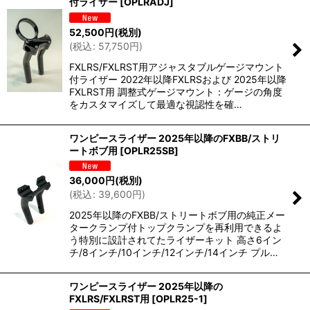
付ライザー
[
OPLRADJ
]
並び順
:
52,500
円
(税別)
(
税込
:
57,750
円
)
絞り込む
FXLRS/FXLRST用アジャスタブルゲージマウント
付ライザー 2022年以降FXLRSおよび 2025年以降
FXLRST用 調整式ゲージマウント：ゲージの角度
をカスタマイズして最適な視認性を確…
ワンピースライザー 2025年以降のFXBB/ストリ
ートボブ用
[
OPLR25SB
]
36,000
円
(税別)
(
税込
:
39,600
円
)
2025年以降のFXBB/ストリートボブ用の純正メー
タークランプ付トップクランプを再利用できるよ
う特別に設計されてたライザーキット 高さ6イン
チ/8インチ/10インチ/12インチ/14インチ プル…
ワンピースライザー 2025年以降の
FXLRS/FXLRST用
[
OPLR25-1
]