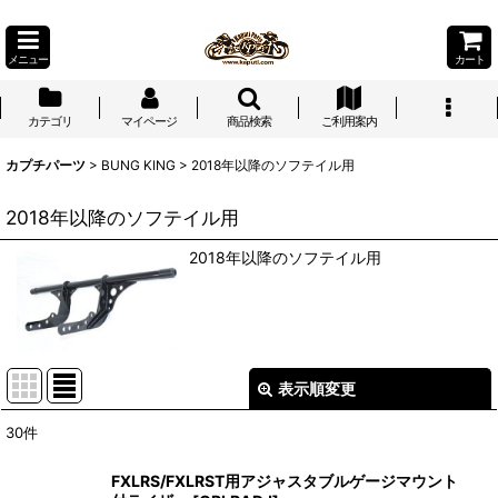
メニュー
カート
カテゴリ
マイページ
商品検索
ご利用案内
カプチパーツ
>
BUNG KING
>
2018年以降のソフテイル用
2018年以降のソフテイル用
2018年以降のソフテイル用
表示順変更
閉じる
30
件
表示数
:
FXLRS/FXLRST用アジャスタブルゲージマウント