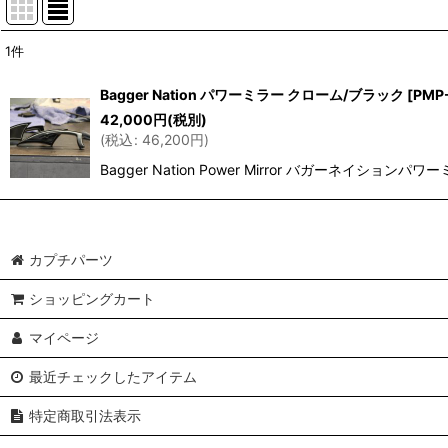
1
件
表示数
:
Bagger Nation パワーミラー クローム/ブラック
[
PMP
42,000
円
(税別)
並び順
:
(
税込
:
46,200
円
)
Bagger Nation Power Mirror バガーネイショ
カプチパーツ
ショッピングカート
マイページ
最近チェックしたアイテム
特定商取引法表示