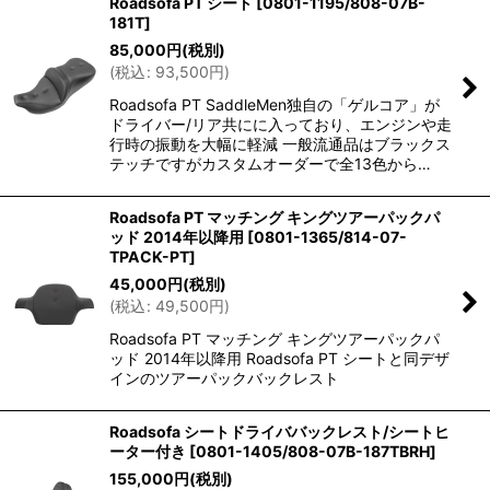
Roadsofa PT シート
[
0801-1195/808-07B-
181T
]
85,000
円
(税別)
(
税込
:
93,500
円
)
Roadsofa PT SaddleMen独自の「ゲルコア」が
ドライバー/リア共にに入っており、エンジンや走
行時の振動を大幅に軽減 一般流通品はブラックス
テッチですがカスタムオーダーで全13色から…
Roadsofa PT マッチング キングツアーパックパ
ッド 2014年以降用
[
0801-1365/814-07-
TPACK-PT
]
45,000
円
(税別)
(
税込
:
49,500
円
)
Roadsofa PT マッチング キングツアーパックパ
ッド 2014年以降用 Roadsofa PT シートと同デザ
インのツアーパックバックレスト
Roadsofa シートドライババックレスト/シートヒ
ーター付き
[
0801-1405/808-07B-187TBRH
]
155,000
円
(税別)