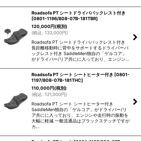
Roadsofa PT シートドライババックレスト付き
[
0801-1196/808-07B-181TBR
]
120,000
円
(税別)
(
税込
:
132,000
円
)
Roadsofa PT シートドライババックレスト付き
長距離移動時に背中をサポートするドライバーバ
ックレスト付き SaddleMen独自の「ゲルコア」
がドライバー/リア共にに入っており、エンジン…
Roadsofa PT シート シートヒーター付き
[
0801-
1197/808-07B-181THC
]
110,000
円
(税別)
(
税込
:
121,000
円
)
Roadsofa PT シート シートヒーター付き
SaddleMen独自の「ゲルコア」がドライバー/リ
ア共にに入っており、エンジンや走行時の振動を
大幅に軽減 一般流通品はブラックステッチですが
カ…