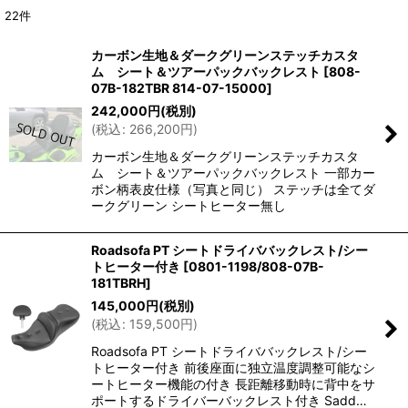
22
件
表示数
:
カーボン生地＆ダークグリーンステッチカスタ
ム シート＆ツアーパックバックレスト
[
808-
並び順
:
07B-182TBR 814-07-15000
]
242,000
円
(税別)
(
税込
:
266,200
円
)
絞り込む
カーボン生地＆ダークグリーンステッチカスタ
ム シート＆ツアーパックバックレスト 一部カー
ボン柄表皮仕様（写真と同じ） ステッチは全てダ
ークグリーン シートヒーター無し
Roadsofa PT シートドライババックレスト/シー
トヒーター付き
[
0801-1198/808-07B-
181TBRH
]
145,000
円
(税別)
(
税込
:
159,500
円
)
Roadsofa PT シートドライババックレスト/シー
トヒーター付き 前後座面に独立温度調整可能なシ
ートヒーター機能の付き 長距離移動時に背中をサ
ポートするドライバーバックレスト付き Sadd…