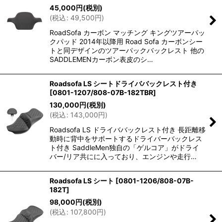
45,000
円
(税別)
(
税込
:
49,500
円
)
RoadSofa カーボン マッチング キングツアーパッ
クパッド 2014年以降用 Road Sofa カーボンシー
トと同デザインのツアーパックバックレスト 他の
SADDLEMENカーボン表皮のシ…
Roadsofa LS シートドライババックレスト付き
[
0801-1207/808-07B-182TBR
]
130,000
円
(税別)
(
税込
:
143,000
円
)
Roadsofa LS ドライババックレスト付き 長距離移
動時に背中をサポートするドライバーバックレス
ト付き SaddleMen独自の「ゲルコア」がドライ
バー/リア共にに入っており、エンジンや走行…
Roadsofa LS シート
[
0801-1206/808-07B-
182T
]
98,000
円
(税別)
(
税込
:
107,800
円
)