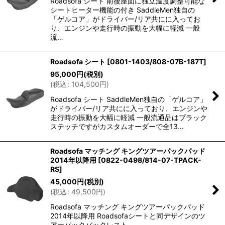
Roadsofa シート 前後座面に独立温度調整可能な
シートヒーター機能の付き SaddleMen独自の
「ゲルコア」がドライバー/リア共にに入ってお
り、エンジンや走行時の振動を大幅に軽減 一般
流…
Roadsofa シート
[
0801-1403/808-07B-187T
]
95,000
円
(税別)
(
税込
:
104,500
円
)
Roadsofa シート SaddleMen独自の「ゲルコア」
がドライバー/リア共にに入っており、エンジンや
走行時の振動を大幅に軽減 一般流通品はブラック
ステッチですがカスタムオーダーで全13…
Roadsofa マッチング キングツアーパックパッド
2014年以降用
[
0822-0498/814-07-TPACK-
RS
]
45,000
円
(税別)
(
税込
:
49,500
円
)
Roadsofa マッチング キングツアーパックパッド
2014年以降用 Roadsofaシートと同デザインのツ
アーパックバックレスト