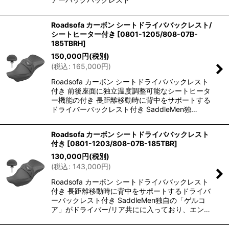
Roadsofa カーボン シートドライババックレスト/
シートヒーター付き
[
0801-1205/808-07B-
185TBRH
]
150,000
円
(税別)
(
税込
:
165,000
円
)
Roadsofa カーボン シートドライババックレスト
付き 前後座面に独立温度調整可能なシートヒータ
ー機能の付き 長距離移動時に背中をサポートする
ドライバーバックレスト付き SaddleMen独…
Roadsofa カーボン シートドライババックレスト
付き
[
0801-1203/808-07B-185TBR
]
130,000
円
(税別)
(
税込
:
143,000
円
)
Roadsofa カーボン シートドライババックレスト
付き 長距離移動時に背中をサポートするドライバ
ーバックレスト付き SaddleMen独自の「ゲルコ
ア」がドライバー/リア共にに入っており、エン…