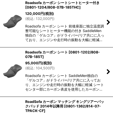
Roadsofa カーボン シートシートヒーター付き
[
0801-1204/808-07B-185THC
]
120,000
円
(税別)
(
税込
:
132,000
円
)
Roadsofa カーボン シート 前後座面に独立温度調
整可能なシートヒーター機能の付き SaddleMen
独自の「ゲルコア」がドライバー/リア共にに入っ
ており、エンジンや走行時の振動を大幅に軽減…
Roadsofa カーボン シート
[
0801-1202/808-
07B-185T
]
95,000
円
(税別)
(
税込
:
104,500
円
)
Roadsofa カーボン シート SaddleMen独自の
「ゲルコア」がドライバー/リア共にに入ってお
り、エンジンや走行時の振動を大幅に軽減 シート
センター部にカーボン表皮を使用したカーボン…
RoadSofa カーボン マッチング キングツアーパッ
クパッド 2014年以降用
[
0801-1362/814-07-
TPACK-CF
]