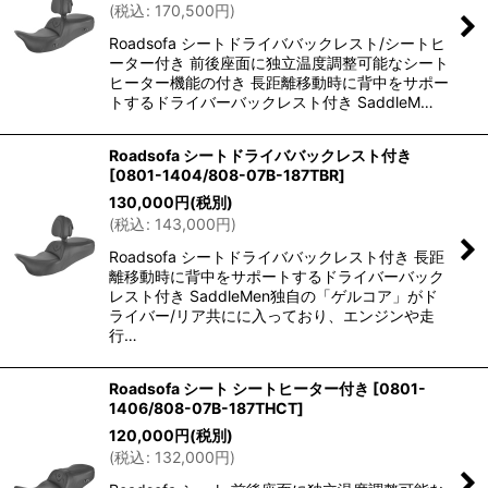
(
税込
:
170,500
円
)
Roadsofa シートドライババックレスト/シートヒ
ーター付き 前後座面に独立温度調整可能なシート
ヒーター機能の付き 長距離移動時に背中をサポー
トするドライバーバックレスト付き SaddleM…
Roadsofa シートドライババックレスト付き
[
0801-1404/808-07B-187TBR
]
130,000
円
(税別)
(
税込
:
143,000
円
)
Roadsofa シートドライババックレスト付き 長距
離移動時に背中をサポートするドライバーバック
レスト付き SaddleMen独自の「ゲルコア」がド
ライバー/リア共にに入っており、エンジンや走
行…
Roadsofa シート シートヒーター付き
[
0801-
1406/808-07B-187THCT
]
120,000
円
(税別)
(
税込
:
132,000
円
)