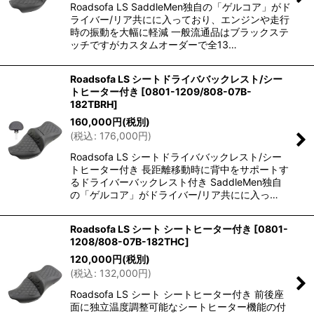
Roadsofa LS SaddleMen独自の「ゲルコア」がド
ライバー/リア共にに入っており、エンジンや走行
時の振動を大幅に軽減 一般流通品はブラックステ
ッチですがカスタムオーダーで全13…
Roadsofa LS シートドライババックレスト/シー
トヒーター付き
[
0801-1209/808-07B-
182TBRH
]
160,000
円
(税別)
(
税込
:
176,000
円
)
Roadsofa LS シートドライババックレスト/シー
トヒーター付き 長距離移動時に背中をサポートす
るドライバーバックレスト付き SaddleMen独自
の「ゲルコア」がドライバー/リア共にに入っ…
Roadsofa LS シート シートヒーター付き
[
0801-
1208/808-07B-182THC
]
120,000
円
(税別)
(
税込
:
132,000
円
)
Roadsofa LS シート シートヒーター付き 前後座
面に独立温度調整可能なシートヒーター機能の付