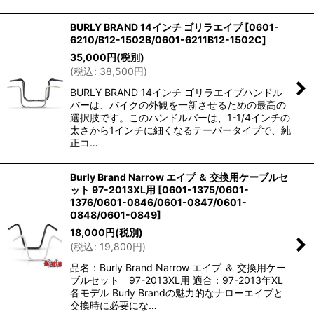
BURLY BRAND 14インチ ゴリラエイプ
[
0601-
6210/B12-1502B/0601-6211B12-1502C
]
35,000
円
(税別)
(
税込
:
38,500
円
)
BURLY BRAND 14インチ ゴリラエイプハンドル
バーは、バイクの外観を一新させるための最高の
選択肢です。このハンドルバーは、1-1/4インチの
太さから1インチに細くなるテーパータイプで、純
正コ…
Burly Brand Narrow エイプ ＆ 交換用ケーブルセ
ット 97-2013XL用
[
0601-1375/0601-
1376/0601-0846/0601-0847/0601-
0848/0601-0849
]
18,000
円
(税別)
(
税込
:
19,800
円
)
品名：Burly Brand Narrow エイプ ＆ 交換用ケー
ブルセット 97-2013XL用 適合：97-2013年XL
各モデル Burly Brandの魅力的なナローエイプと
交換時に必要にな…