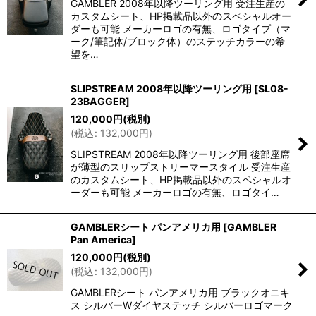
GAMBLER 2008年以降ツーリング用 受注生産の
カスタムシート、HP掲載品以外のスペシャルオー
ダーも可能 メーカーロゴの有無、ロゴタイプ（マ
ーク/筆記体/ブロック体）のステッチカラーの希
望を…
SLIPSTREAM 2008年以降ツーリング用
[
SL08-
23BAGGER
]
120,000
円
(税別)
(
税込
:
132,000
円
)
SLIPSTREAM 2008年以降ツーリング用 後部座席
が薄型のスリップストリーマースタイル 受注生産
のカスタムシート、HP掲載品以外のスペシャルオ
ーダーも可能 メーカーロゴの有無、ロゴタイ…
GAMBLERシート パンアメリカ用
[
GAMBLER
Pan America
]
120,000
円
(税別)
(
税込
:
132,000
円
)
GAMBLERシート パンアメリカ用 ブラックオニキ
ス シルバーWダイヤステッチ シルバーロゴマーク