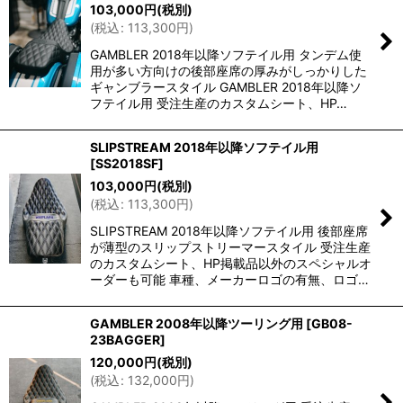
103,000
円
(税別)
(
税込
:
113,300
円
)
GAMBLER 2018年以降ソフテイル用 タンデム使
用が多い方向けの後部座席の厚みがしっかりした
ギャンブラースタイル GAMBLER 2018年以降ソ
フテイル用 受注生産のカスタムシート、HP…
SLIPSTREAM 2018年以降ソフテイル用
[
SS2018SF
]
103,000
円
(税別)
(
税込
:
113,300
円
)
SLIPSTREAM 2018年以降ソフテイル用 後部座席
が薄型のスリップストリーマースタイル 受注生産
のカスタムシート、HP掲載品以外のスペシャルオ
ーダーも可能 車種、メーカーロゴの有無、ロゴ…
GAMBLER 2008年以降ツーリング用
[
GB08-
23BAGGER
]
120,000
円
(税別)
(
税込
:
132,000
円
)