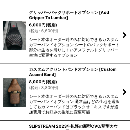
グリッパーバックサポートオプション
[
Add
Gripper To Lumbar
]
6,000
円
(税別)
(
税込
:
6,600
円
)
シート本体オーダー時のみに対応できるカスタム
カマーバンドオプション シートのバックサポート
部分の生地を滑りにくいアスファルトグリッパー
生地に変更するオプション
カスタムアクセントバンドオプション
[
Custom
Accent Band
]
8,000
円
(税別)
(
税込
:
8,800
円
)
シート本体オーダー時のみに対応できるカスタム
カマーバンドオプション 通常品はどの生地を選択
してもカマーバンドはブラックオニキスですが追
加費用でお好みの生地に変更可能
SLIPSTREAM 2023年以降の新型CVO/新型カウ