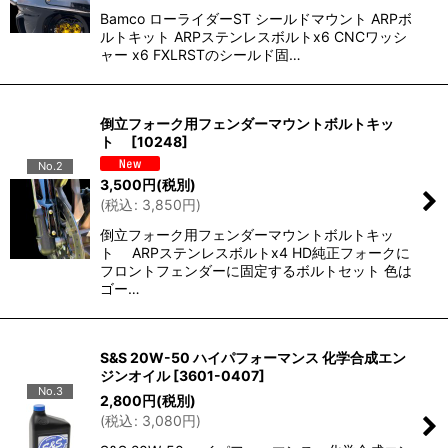
Bamco ローライダーST シールドマウント ARPボ
ルトキット ARPステンレスボルトx6 CNCワッシ
ャー x6 FXLRSTのシールド固…
倒立フォーク用フェンダーマウントボルトキッ
ト
[
10248
]
No.2
3,500
円
(税別)
(
税込
:
3,850
円
)
倒立フォーク用フェンダーマウントボルトキッ
ト ARPステンレスボルトx4 HD純正フォークに
フロントフェンダーに固定するボルトセット 色は
ゴー…
S&S 20W-50 ハイパフォーマンス 化学合成エン
ジンオイル
[
3601-0407
]
No.3
2,800
円
(税別)
(
税込
:
3,080
円
)