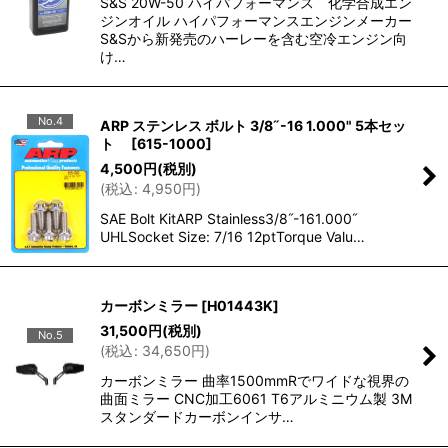
S&S 20W-50 ハイパフォーマンス 化学合成エン
ジンオイル ハイパフォーマンスエンジンメーカー
S&Sから新発売のハーレーを含む空冷エンジン向
け…
No.4
ARP ステンレス ボルト 3/8˝-16 1.000" 5本セッ
ト
[
615-1000
]
4,500
円
(税別)
(
税込
:
4,950
円
)
SAE Bolt KitARP Stainless3/8˝-161.000˝
UHLSocket Size: 7/16 12ptTorque Valu…
カーボンミラー
[
H01443K
]
31,500
円
(税別)
No.5
(
税込
:
34,650
円
)
カーボンミラー 曲率1500mmRでワイドな視界の
曲面ミラー CNC加工6061 T6アルミニウム製 3M
スタンダードカーボンインサ…