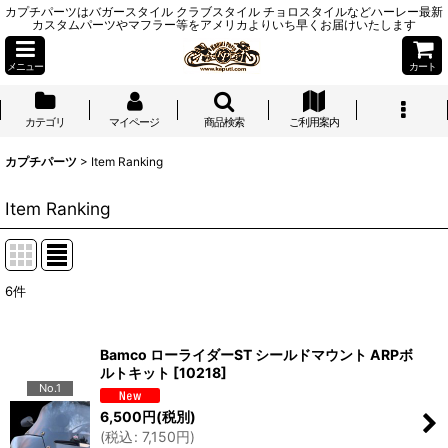
カプチパーツはバガースタイル クラブスタイル チョロスタイルなどハーレー最新
カスタムパーツやマフラー等をアメリカよりいち早くお届けいたします
メニュー
カート
カテゴリ
マイページ
商品検索
ご利用案内
カプチパーツ
>
Item Ranking
Item Ranking
6
件
Bamco ローライダーST シールドマウント ARPボ
ルトキット
[
10218
]
No.1
6,500
円
(税別)
(
税込
:
7,150
円
)