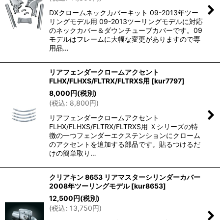
DXクロームネックカバーキット 09-2013年ツー
リングモデル用 09-2013ツーリングモデルに対応
のネックカバー＆ダウンチューブカバーです。09
モデルはフレームに大幅な変更がありますので専
用品…
リアフェンダークロームアクセント
FLHX/FLHXS/FLTRX/FLTRXS用
[
kur7797
]
8,000
円
(税別)
(
税込
:
8,800
円
)
リアフェンダークロームアクセント
FLHX/FLHXS/FLTRX/FLTRXS用 Ｘシリーズの特
徴の一つフェンダーエクステンションにクローム
のアクセントを追加する部品です。貼るつけるだ
けの簡単取り…
クリアキン 8653 リアマスターシリンダーカバー
2008年ツーリングモデル
[
kur8653
]
12,500
円
(税別)
(
税込
:
13,750
円
)