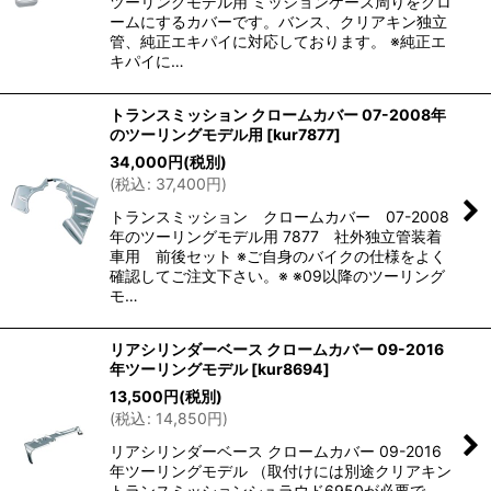
ツーリングモデル用 ミッションケース周りをクロ
ームにするカバーです。バンス、クリアキン独立
管、純正エキパイに対応しております。 ※純正エ
キパイに…
トランスミッション クロームカバー 07-2008年
のツーリングモデル用
[
kur7877
]
34,000
円
(税別)
(
税込
:
37,400
円
)
トランスミッション クロームカバー 07-2008
年のツーリングモデル用 7877 社外独立管装着
車用 前後セット ※ご自身のバイクの仕様をよく
確認してご注文下さい。※ ※09以降のツーリング
モ…
リアシリンダーベース クロームカバー 09-2016
年ツーリングモデル
[
kur8694
]
13,500
円
(税別)
(
税込
:
14,850
円
)
リアシリンダーベース クロームカバー 09-2016
年ツーリングモデル （取付けには別途クリアキン
トランスミッションシュラウド6950が必要で