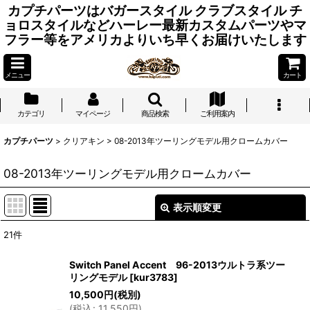
カプチパーツはバガースタイル クラブスタイル チ
ョロスタイルなどハーレー最新カスタムパーツやマ
フラー等をアメリカよりいち早くお届けいたします
メニュー
カート
カテゴリ
マイページ
商品検索
ご利用案内
カプチパーツ
>
クリアキン
>
08-2013年ツーリングモデル用クロームカバー
08-2013年ツーリングモデル用クロームカバー
表示順変更
閉じる
21
件
表示数
:
Switch Panel Accent 96-2013ウルトラ系ツー
リングモデル
[
kur3783
]
並び順
:
10,500
円
(税別)
(
税込
:
11,550
円
)