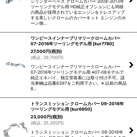
シリンダーベース クロームカバー 2008-2013年
ツーリングモデル用 HD純正オプションにも同様
の商品が採用されているエンジンをドレスアップ
する美しいクロームのカバーキット エンジンのホ
ーン側…
ワンピースインナープリマリークロームカバー
07-2016年ツーリングモデル用
[
kur7780
]
27,000
円
(税別)
(
税込
:
29,700
円
)
ワンピースインナープリマリークロームカバー
07-2016年ツーリングモデル用 ※07‐08モデルで
純正エキパイ、独立管装着には取り付け不可。該
当車輌は品番8397をご利用下さい。※ 以前の商品
8…
トランスミッション クロームカバー 09-2016年
ツーリングモデル用
[
kur6950
]
23,000
円
(税別)
(
税込
:
25,300
円
)
トランスミッション クロームカバー 09-2016年