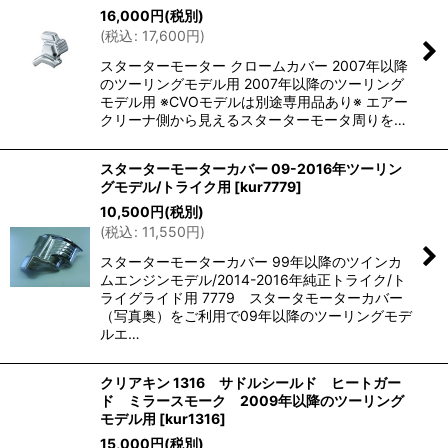
16,000
円
(税別)
(
税込
:
17,600
円
)
スターターモーター クロームカバー 2007年以降
のツーリングモデル用 2007年以降のツーリング
モデル用 ※CVOモデルは別途専用品あり※ エアー
クリーナ側から見えるスターターモータ周りを…
スターターモーターカバー 09-2016年ツーリン
グモデル/トライク用
[
kur7779
]
10,500
円
(税別)
(
税込
:
11,550
円
)
スターターモーターカバー 99年以降のツインカ
ムエンジンモデル/2014-2016年純正トライク/ト
ライグライド用 7779 スタータモーターカバー
（写真奥）をご利用で09年以降のツーリングモデ
ルエ…
クリアキン 1316 サドルシールド ヒートガー
ド ミラースモーク 2009年以降のツーリング
モデル用
[
kur1316
]
15,000
円
(税別)