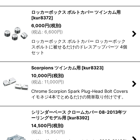
ロッカーボックス ボルトカバー ツインカム用
[
kur8372
]
6,000
円
(税別)
(
税込
:
6,600
円
)
ロッカーボックス ボルトカバー ロッカーボック
スボルトに被せるだけのドレスアップパーツ 4個
セット
Scorpions ツインカム用
[
kur8323
]
10,000
円
(税別)
(
税込
:
11,000
円
)
Chrome Scorpion Spark Plug-Head Bolt Covers
イモネジ4本でとめるだけの簡単取り付けです。
シリンダーベース クロームカバー 08-2013年ツ
ーリングモデル用
[
kur8392
]
14,500
円
(税別)
(
税込
:
15,950
円
)