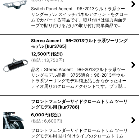
絞り込む
Switch Panel Accent 96-2013ウルトラ系ツー
リングモデル スイッチパネルアクセントをクロー
ムでカバーする商品です。取り付けは強力両面テ
ープで貼り付けるだけの取り付け簡単商品で…
Stereo Accent 96-2013ウルトラ系ツーリング
モデル
[
kur3765
]
12,500
円
(税別)
(
税込
:
13,750
円
)
品名：Stereo Accent 96-2013ウルトラ系ツー
リングモデル品番：3765適合：96-2013年ウル
トラ系ツーリングモデル純正品しかなかったオー
ディオ周りのクロームアクセントです。プラ製…
フロントフェンダーサイドクロームトリム ツーリ
ングモデル用
[
kur7786
]
6,000
円
(税別)
(
税込
:
6,600
円
)
フロントフェンダーサイドクロームトリム ツーリ
ングモデル用 貼り付けタイプのクロームトリム