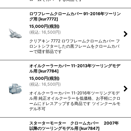
ロワフレームクロームカバー 91-2016年ツーリン
グ用
[
kur7772
]
15,000
円
(税別)
(
税込
:
16,500
円
)
クリアキン 7772 ロワフレームクロームカバー フ
ロントシフターしたの黒フレームをクロームカバ
ーで隠す部品です
オイルクーラーカバー 11-2013年ツーリングモデ
ル用
[
kur7784
]
15,000
円
(税別)
(
税込
:
16,500
円
)
オイルクーラーカバー 11-2016年ツーリングモデ
ル用 純正オイルクーラーを低価格、お手軽にクロ
ームにドレスアップする商品です ツインクールモ
デル不可
スターターモーター クロームカバー 2007年
以降のツーリングモデル用
[
kur7847
]