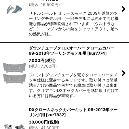
(
税込
:
16,500
円
)
サドルシールド ミラースモーク 2009年以降のツ
ーリングモデル用 （一部モデルには純正で同じ機
能な部品が標準装備されています。(ウルトラな
ど）） エンジンからの熱をシャットアウト、足へ
の熱気が軽…
ダウンチューブクロスオーバー クロームカバー
99-2013年ツーリングモデル用
[
kur7774
]
7,000
円
(税別)
(
税込
:
7,700
円
)
フロントダウンチューブを繋ぐクロースバーをメ
ッキ仕様に変身するキットです。取り付けは簡単
貼るだけの商品で何方でも簡単に取り付け出来ま
す。クリアキンDXネックカバーを既に取り付けて
いる方には部品が重複す…
DXクロームネックカバーキット 09-2013年ツー
リング用
[
kur7832
]
38,000
円
(税別)
(
税込
:
41,800
円
)