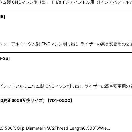
ウム製 CNCマシン削り出し 1-1/8インチハンドル用（1インチハンド
16
]
61ビレットアルミニウム製 CNCマシン削り出し ライザーの高さ変更用の
S-26
]
061ビレットアルミニウム製 CNCマシン削り出し ライザーの高さ変更用
ト（HD純正3658互換サイズ）
[
701-0500
]
1UHL0.500˝5Grip DiameterN/A˝2Thread Length0.500˝6Wre…