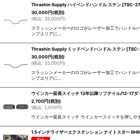
Thrashin Supply ハイベンドハンドル ステン
[
TSC-27
30,000
円
(税別)
(
税込
:
33,000
円
)
スラッシンメーカーのロゴがレーザー加工でハンドルバー
ンプエリアに…
Thrashin Supply ミッドベンドハンドル ステン
[
TSC-
30,000
円
(税別)
(
税込
:
33,000
円
)
スラッシンメーカーのロゴがレーザー加工でハンドルバー
ンプエリアに…
ウインカー延長スイッチ 12年以降ソフテイル/12-17ダイナ
2,700
円
(税別)
(
税込
:
2,970
円
)
ウインカー延長スイッチ ウインカースイッチを押しや
1.5インチライザーエクステンション ナイトスター RH9