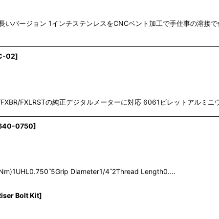
ーチが長いバージョン 1インチステンレスをCNCベント加工で手仕事の溶接
C-02
]
FXBR/FXLRSTの純正デジタルメーターに対応 6061ビレットアルミニ
640-0750
]
6.3 Nm)1UHL0.750˝5Grip Diameter1/4˝2Thread Length0.…
iser Bolt Kit
]