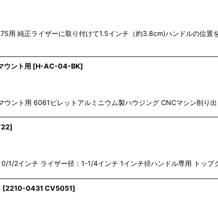
H975用 純正ライザーに取り付けて1.5インチ（約3.8cm)ハンドル
マウント用
[
H-AC-04-BK
]
ウント用 6061ビレットアルミニウム製ハウジング CNCマシン削り出し
V22
]
ク0/1/2インチ ライザー径：1-1/4インチ 1インチ径ハンドル専用 
ト
[
2210-0431 CV5051
]