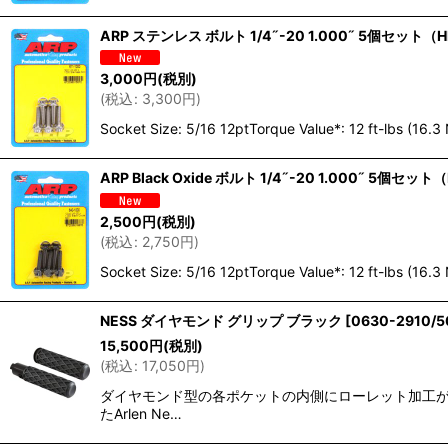
ARP ステンレス ボルト 1/4˝-20 1.000˝ 5個セッ
3,000
円
(税別)
(
税込
:
3,300
円
)
Socket Size: 5/16 12ptTorque Value*: 12 ft-lbs (16
ARP Black Oxide ボルト 1/4˝-20 1.000˝ 5
2,500
円
(税別)
(
税込
:
2,750
円
)
Socket Size: 5/16 12ptTorque Value*: 12 ft-lbs (16
NESS ダイヤモンド グリップ ブラック
[
0630-2910/5
15,500
円
(税別)
(
税込
:
17,050
円
)
ダイヤモンド型の各ポケットの内側にローレット加工が
たArlen Ne…