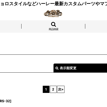
 チョロスタイルなどハーレー最新カスタムパーツやマ
商品検索
表示順変更
1
2
次
»
RS-32
]