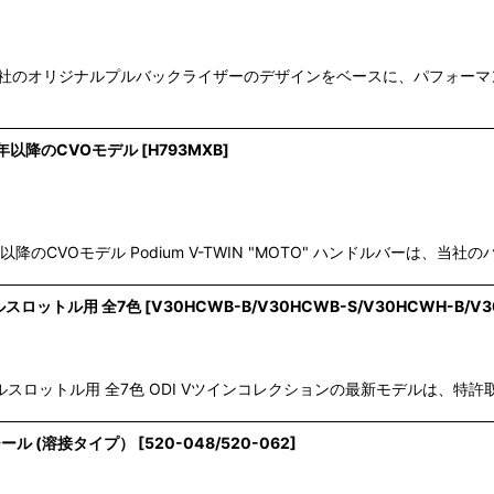
絞り込む
 OG社のオリジナルプルバックライザーのデザインをベースに、パフォ
023年以降のCVOモデル
[
H793MXB
]
2023年以降のCVOモデル Podium V-TWIN "MOTO" ハンドルバーは
ルスロットル用 全7色
[
V30HCWB-B/V30HCWB-S/V30HCWH-B/V
スロットル用 全7色 ODI Vツインコレクションの最新モデルは、特許取得
チール (溶接タイプ）
[
520-048/520-062
]