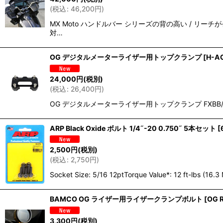
(
税込
:
46,200
円
)
MX Moto ハンドルバー シリーズの背の高い / リ
対…
OG デジタルメーターライザー用トップクランプ
[
H-A
24,000
円
(税別)
(
税込
:
26,400
円
)
OG デジタルメーターライザー用トップクランプ FXBB/
ARP Black Oxide ボルト 1/4˝-20 0.750˝ 5本セット
[
2,500
円
(税別)
(
税込
:
2,750
円
)
Socket Size: 5/16 12ptTorque Value*: 12 ft-lbs (1
BAMCO OG ライザー用ライザークランプボルト
[
OG R
3,300
円
(税別)