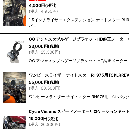
4,500
円
(税別)
(
税込
:
4,950
円
)
1.5インチライザーエクステンション ナイトスター R
ン…
OG アジャスタブルゲージブラケット HD純正メーター
23,000
円
(税別)
(
税込
:
25,300
円
)
OG アジャスタブルゲージブラケット HD純正メーターマ
ワンピースライザー ナイトスター RH975用
[
OPLRRE
55,000
円
(税別)
(
税込
:
60,500
円
)
ワンピースライザー ナイトスター RH975用 プルバッ
Cycle Visions スピードメーターリロケーションキッ
19,000
円
(税別)
(
税込
:
20,900
円
)