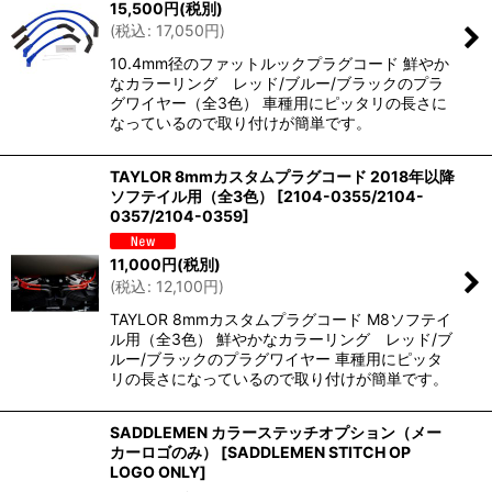
15,500
円
(税別)
(
税込
:
17,050
円
)
10.4mm径のファットルックプラグコード 鮮やか
なカラーリング レッド/ブルー/ブラックのプラ
グワイヤー（全3色） 車種用にピッタリの長さに
なっているので取り付けが簡単です。
TAYLOR 8mmカスタムプラグコード 2018年以降
ソフテイル用（全3色）
[
2104-0355/2104-
0357/2104-0359
]
11,000
円
(税別)
(
税込
:
12,100
円
)
TAYLOR 8mmカスタムプラグコード M8ソフテイ
ル用（全3色） 鮮やかなカラーリング レッド/ブ
ルー/ブラックのプラグワイヤー 車種用にピッタ
リの長さになっているので取り付けが簡単です。
SADDLEMEN カラーステッチオプション（メー
カーロゴのみ）
[
SADDLEMEN STITCH OP
LOGO ONLY
]