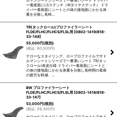
ルマンシートシリーズで一番薄いシート ドライバ
ー着座面にLSステッチ（Wダイヤステッチ） ドラ
イバー着座面にシートとの体の接地面にかかる体
重を分散し長時…
TR(タックロール)プロファイラーシート
FLDE/FLHC/FLHCS/FLSL用
[
0802-1419/818-
33-148
]
55,000
円
(税別)
(
税込
:
60,500
円
)
ナローなスタイリング、ロープロファイルでサド
ルマンシートシリーズで一番薄いシート TR(タッ
クロール)表皮仕様 ドライバー着座面にシートと
の体の接地面にかかる体重を分散し長時間の着座
の疲労を軽減、…
BW プロファイラーシート
FLDE/FLHC/FLHCS/FLSL用
[
0802-1418/818-
33-147
]
53,000
円
(税別)
(
税込
:
58,300
円
)
ナローなスタイリング、ロープロファイルでサド