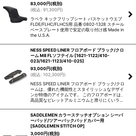
83,000
円
(税別)
(
税込
:
91,300
円
)
ラペラ キックフリップシート バスケットウエブ
FLDE/FLHC/FLHCS用 品番:0802-1328 スチール
ベースプレート使用で安定の取り付け感 Made in
the U.S.A.
NESS SPEED LINER フロアボード ブラック/クロ
ーム M8 FLソフテイル
[
1621-1122/410-
023/1621-1123/410-025
]
93,000
円
(税別)
(
税込
:
102,300
円
)
NESS SPEED LINER フロアボード ブラック/クロ
ームは、優れた機能性とスタイリッシュなデザイ
ンが特徴のアイテムです。 このフロアボードは、
高品質なビレットアルミニウムと滑りにくいラ…
SADDLEMEN カラーステッチオプション シーバ
ーパッド/ツアーパックパッドカバー用
[
SADDLEMEN STITCH OP
]
3,000
円
(税別)