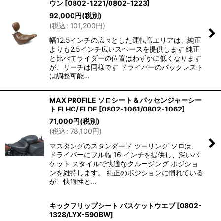
ウン
[
0802-1221/0802-1223
]
92,000
円
(税別)
(
税込
:
101,200
円
)
幅12.5インチの広々とした運転席エリアは、純正
よりも2.5インチ広いスペースを提供します 純正
と比べてライダーの位置はわずかに低くなります
が、リーチは同様です ドライバーのバックレスト
は調整可能…
MAX PROFILE ソロシート & パッセンジャーシー
ト FLHC/ FLDE
[
0802-1061/0802-1062
]
71,000
円
(税別)
(
税込
:
78,100
円
)
マスタングのスタンダード ツーリング ソロは、
ドライバーにフル幅 16 インチを提供し、深いバ
ケット スタイルで快適なクルージング ポジショ
ンを維持します。 純正のポジションに慣れている
が、快適性と…
キックフリップシート バスケットウエブ
[
0802-
1328/LYX-590BW
]