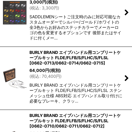
3,000
円
(税別)
(
税込
:
3,300
円
)
SADDLEMENシートご注文時のみに対応可能なカ
スタムオーダーでシルバー/ゴールド/ホワイトの
全3色からお好みのステッチカラーでメーカーロ
ゴの色を変更するオプションです 後部またはサイ
ドに付くメー…
BURLY BRAND エイプハンドル用コンプリートケ
ーブルキット FLDE/FLFB/S/FLHC/S/FLSL
[
0662-0713/0662-0714/0662-0715
]
64,000
円
(税別)
(
税込
:
70,400
円
)
BURLY BRAND エイプハンドル用コンプリートケ
ーブルキット FLDE/FLFB/S/FLHC/S/FLSL ステン
メッシュ仕様 ABS対応 エイプハンドル取り付けに
必要なブレーキ、クラッ…
BURLY BRAND エイプハンドル用コンプリートケ
ーブルキット FLDE/FLFB/S/FLHC/S/FLSL
[
0662-0710/0662-0711/0662-0712
]