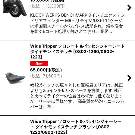
(
税込
:
113,300
円
)
KLOCK WERKS BENCHMARK 9インチエクステン
ドリアフェンダー M8ヘリテイジ/DX用 14ゲージ
の米国製スチールからプレス成形され、錆や腐食
を防ぐEコート処理が施されており、業界…
Wide Tripper ソロシート &パッセンジャーシート
ダイヤモンドステッチ
[
0802-1260/0802-
1223
]
65,000
円
(税別)
(
税込
:
71,500
円
)
幅12.5インチの広々とした運転席エリアは、純正
よりも2.5インチ広いスペースを提供します 純正
と比べてライダーの位置はわずかに低くなります
が、リーチは同様です。 高品質の発泡ビニールカ
バーは、革…
Wide Tripper ソロシート & パッセンジャーシー
ト ダイヤモンドステッチ ブラウン
[
0802-
1222/0802-1223
]