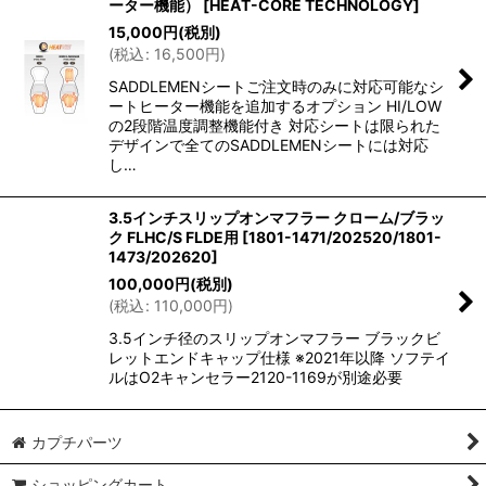
ーター機能）
[
HEAT-CORE TECHNOLOGY
]
15,000
円
(税別)
(
税込
:
16,500
円
)
SADDLEMENシートご注文時のみに対応可能なシ
ートヒーター機能を追加するオプション HI/LOW
の2段階温度調整機能付き 対応シートは限られた
デザインで全てのSADDLEMENシートには対応
し…
3.5インチスリップオンマフラー クローム/ブラッ
ク FLHC/S FLDE用
[
1801-1471/202520/1801-
1473/202620
]
100,000
円
(税別)
(
税込
:
110,000
円
)
3.5インチ径のスリップオンマフラー ブラックビ
レットエンドキャップ仕様 ※2021年以降 ソフテイ
ルはO2キャンセラー2120-1169が別途必要
カプチパーツ
ショッピングカート