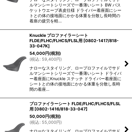
ルマンシートシリーズで一番薄いシート BW バス
ケットウエーブ表皮仕様 ドライバー着座面にシー
トとの体の接地面にかかる体重を分散し長時間の
着座の疲労を軽…
Knuckle プロファイラーシート
FLDE/FLHC/FLHCS/FLSL用
[
0802-1417/818-
33-047K
]
54,000
円
(税別)
(
税込
:
59,400
円
)
ナローなスタイリング、ロープロファイルでサド
ルマンシートシリーズで一番薄いシート ドライバ
ー着座面にKnuckle ステッチ ドライバー着座面に
シートとの体の接地面にかかる体重を分散し長時
間の着座…
プロファイラーシート FLDE/FLHC/FLHCS/FLSL
用
[
0802-1416/818-33-047
]
50,000
円
(税別)
(
税込
:
55,000
円
)
ナローなスタイリング、ロープロファイルでサド