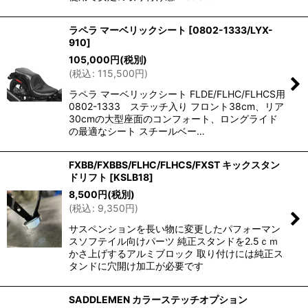
ラペラ マーベリックシート
[
0802-1333/LYX-
910
]
105,000
円
(税別)
(
税込
:
115,500
円
)
ラペラ マーベリックシート FLDE/FLHC/FLHCS用
0802-1333 ステッチ入り フロント38cm、リア
30cmの大型座面のコンフォート、ロングライド
の最適なシート スチールベー…
FXBB/FXBBS/FLHC/FLHCS/FXST キックスタン
ドリフト
[
KSLB18
]
8,500
円
(税別)
(
税込
:
9,350
円
)
サスペンションを長い物に変更したパフォーマン
スソフテイル向けパーツ 純正スタンドを2.5ｃｍ
かさ上げするアルミブロック 取り付けには純正ス
タンドに穴開け加工が必要です
SADDLEMEN カラーステッチオプション