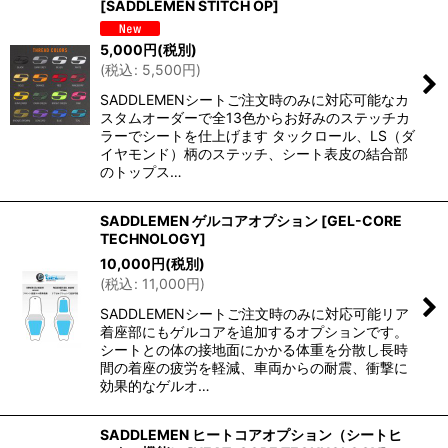
[
SADDLEMEN STITCH OP
]
5,000
円
(税別)
(
税込
:
5,500
円
)
SADDLEMENシートご注文時のみに対応可能なカ
スタムオーダーで全13色からお好みのステッチカ
ラーでシートを仕上げます タックロール、LS（ダ
イヤモンド）柄のステッチ、シート表皮の結合部
のトップス…
SADDLEMEN ゲルコアオプション
[
GEL-CORE
TECHNOLOGY
]
10,000
円
(税別)
(
税込
:
11,000
円
)
SADDLEMENシートご注文時のみに対応可能リア
着座部にもゲルコアを追加するオプションです。
シートとの体の接地面にかかる体重を分散し長時
間の着座の疲労を軽減、車両からの耐震、衝撃に
効果的なゲルオ…
SADDLEMEN ヒートコアオプション（シートヒ