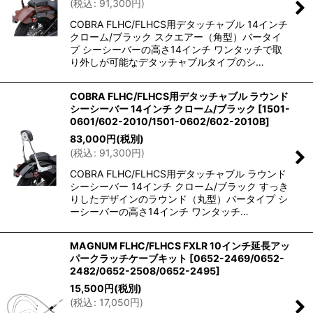
(
税込
:
91,300
円
)
COBRA FLHC/FLHCS用デタッチャブル 14インチ
クローム/ブラック スクエアー（角型）バータイ
プ シーシーバーの高さ14インチ ワンタッチで取
り外しが可能なデタッチャブルタイプのシ…
COBRA FLHC/FLHCS用デタッチャブル ラウンド
シーシーバー 14インチ クローム/ブラック
[
1501-
0601/602-2010/1501-0602/602-2010B
]
83,000
円
(税別)
(
税込
:
91,300
円
)
COBRA FLHC/FLHCS用デタッチャブル ラウンド
シーシーバー 14インチ クローム/ブラック すっき
りしたデザインのラウンド（丸型）バータイプ シ
ーシーバーの高さ14インチ ワンタッチ…
MAGNUM FLHC/FLHCS FXLR 10インチ延長アッ
パークラッチケーブキット
[
0652-2469/0652-
2482/0652-2508/0652-2495
]
15,500
円
(税別)
(
税込
:
17,050
円
)