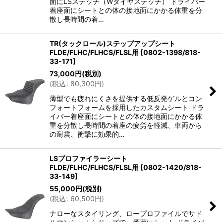
面にLSステッチ（Wダイヤステッチ） ドライバー
着座面にシートとの体の接地面にかかる体重を分
散し長時間の着…
TR(タックロール)ステップアップシート
FLDE/FLHC/FLHCS/FLSL用
[
0802-1398/818-
33-171
]
73,000
円
(税別)
(
税込
:
80,300
円
)
薄型でも疲れにくさを提供する低反発ゲルとコン
フォートフォームを採用したカスタムシート ドラ
イバー着座面にシートとの体の接地面にかかる体
重を分散し長時間の着座の疲労を軽減、車両から
の耐震、衝撃に効果的…
LSプロファイラーシート
FLDE/FLHC/FLHCS/FLSL用
[
0802-1420/818-
33-149
]
55,000
円
(税別)
(
税込
:
60,500
円
)
ナローなスタイリング、ロープロファイルでサド