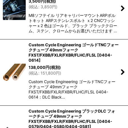
3,500
円
(税別)
(
税込
:
3,850
円
)
絞り込む
M8ソフテイル リアキャリパーマウントARPボル
トキット ARPステンレスボルト ｘ2 CNCワッシ
ャーｘ2 色はゴールド、ブラック ブラッククロー
ム、ステン、クロームからお選びいただけます …
Custom Cycle Engineering ゴールドTNCフォー
クチューブ 49mmフォーク
FXST/FXBB/FXLR/FXBR/FLHC/FLSL
[
0404-
0614
]
138,000
円
(税別)
(
税込
:
151,800
円
)
Custom Cycle Engineering ゴールドTNCフォー
クチューブ 49mmフォーク
FXST/FXBB/FXLR/FXBR/FLHC/FLSL 0404-
0614：DLC Black…
Custom Cycle Engineering ブラックDLC フォ
ークチューブ 49mmフォーク
FXST/FXBB/FXLR/FXBR/FLHC/FLSL
[
0404-
0579/0404-0580/0404-0581
]