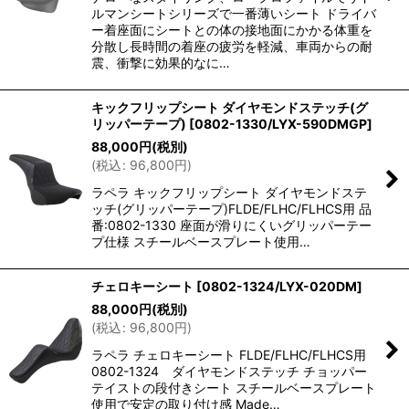
ルマンシートシリーズで一番薄いシート ドライバ
ー着座面にシートとの体の接地面にかかる体重を
分散し長時間の着座の疲労を軽減、車両からの耐
震、衝撃に効果的なに…
キックフリップシート ダイヤモンドステッチ(グ
リッパーテープ)
[
0802-1330/LYX-590DMGP
]
88,000
円
(税別)
(
税込
:
96,800
円
)
ラペラ キックフリップシート ダイヤモンドステ
ッチ(グリッパーテープ)FLDE/FLHC/FLHCS用 品
番:0802-1330 座面が滑りにくいグリッパーテー
プ仕様 スチールベースプレート使用…
チェロキーシート
[
0802-1324/LYX-020DM
]
88,000
円
(税別)
(
税込
:
96,800
円
)
ラペラ チェロキーシート FLDE/FLHC/FLHCS用
0802-1324 ダイヤモンドステッチ チョッパー
テイストの段付きシート スチールベースプレート
使用で安定の取り付け感 Made…