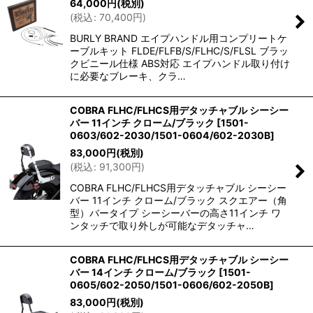
64,000
円
(税別)
(
税込
:
70,400
円
)
BURLY BRAND エイプハンドル用コンプリートケ
ーブルキット FLDE/FLFB/S/FLHC/S/FLSL ブラッ
クビニール仕様 ABS対応 エイプハンドル取り付け
に必要なブレーキ、クラ…
COBRA FLHC/FLHCS用デタッチャブル シーシー
バー 11インチ クローム/ブラック
[
1501-
0603/602-2030/1501-0604/602-2030B
]
83,000
円
(税別)
(
税込
:
91,300
円
)
COBRA FLHC/FLHCS用デタッチャブル シーシー
バー 11インチ クローム/ブラック スクエアー（角
型）バータイプ シーシーバーの高さ11インチ ワ
ンタッチで取り外しが可能なデタッチャ…
COBRA FLHC/FLHCS用デタッチャブル シーシー
バー 14インチ クローム/ブラック
[
1501-
0605/602-2050/1501-0606/602-2050B
]
83,000
円
(税別)