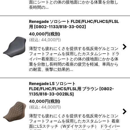
面にシートとの体の接地面にかかる体重を分散し
長時間の…
Renegade ソロシート FLDE/FLHC/FLHCS/FLSL
用
[
0802-1133/818-33-002
]
40,000
円
(税別)
(
税込
:
44,000
円
)
薄型でも疲れにくさを提供する低反発ゲルとコン
フォートフォームを採用したカスタムシート ドラ
イバー着座面にシートとの体の接地面にかかる体
重を分散し長時間の着座の疲労を軽減、車両から
の耐震、衝撃に効果的…
Renegade LS ソロシート
FLDE/FLHC/FLHCS/FLSL用 ブラウン
[
0802-
1135/818-33-002BLS
]
40,000
円
(税別)
(
税込
:
44,000
円
)
薄型でも疲れにくさを提供する低反発ゲルとコン
フォートフォームを採用したカスタムシート 着座
面にLSステッチ（Wダイヤステッチ） ドライバー