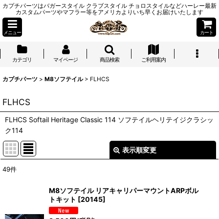
カプチパーツはバガースタイル クラブスタイル チョロスタイルなどハーレー最新
カスタムパーツやマフラー等をアメリカよりいち早くお届けいたします
メニュー
カート
カテゴリ
マイページ
商品検索
ご利用案内
カプチパーツ
>
M8ソフテイル
>
FLHCS
FLHCS
FLHCS Softail Heritage Classic 114 ソフテイルヘリテイジクラシッ
ク114
表示順変更
閉じる
49
件
表示数
:
M8ソフテイル リアキャリパーマウントARPボル
トキット
[
20145
]
並び順
: