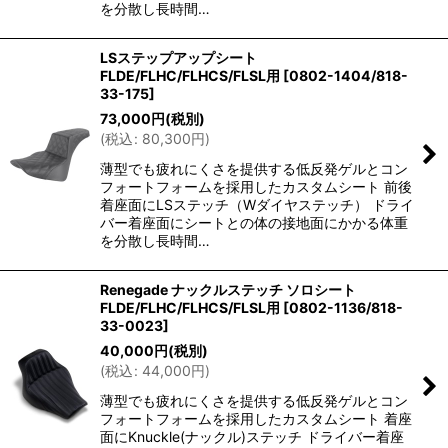
を分散し長時間…
LSステップアップシート
FLDE/FLHC/FLHCS/FLSL用
[
0802-1404/818-
33-175
]
73,000
円
(税別)
(
税込
:
80,300
円
)
薄型でも疲れにくさを提供する低反発ゲルとコン
フォートフォームを採用したカスタムシート 前後
着座面にLSステッチ（Wダイヤステッチ） ドライ
バー着座面にシートとの体の接地面にかかる体重
を分散し長時間…
Renegade ナックルステッチ ソロシート
FLDE/FLHC/FLHCS/FLSL用
[
0802-1136/818-
33-0023
]
40,000
円
(税別)
(
税込
:
44,000
円
)
薄型でも疲れにくさを提供する低反発ゲルとコン
フォートフォームを採用したカスタムシート 着座
面にKnuckle(ナックル)ステッチ ドライバー着座