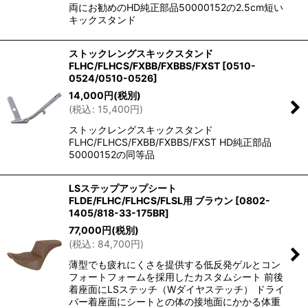
両にお勧めのHD純正部品50000152の2.5cm短い
キックスタンド
ストックレングスキックスタンド
FLHC/FLHCS/FXBB/FXBBS/FXST
[
0510-
0524/0510-0526
]
14,000
円
(税別)
(
税込
:
15,400
円
)
ストックレングスキックスタンド
FLHC/FLHCS/FXBB/FXBBS/FXST HD純正部品
50000152の同等品
LSステップアップシート
FLDE/FLHC/FLHCS/FLSL用 ブラウン
[
0802-
1405/818-33-175BR
]
77,000
円
(税別)
(
税込
:
84,700
円
)
薄型でも疲れにくさを提供する低反発ゲルとコン
フォートフォームを採用したカスタムシート 前後
着座面にLSステッチ（Wダイヤステッチ） ドライ
バー着座面にシートとの体の接地面にかかる体重