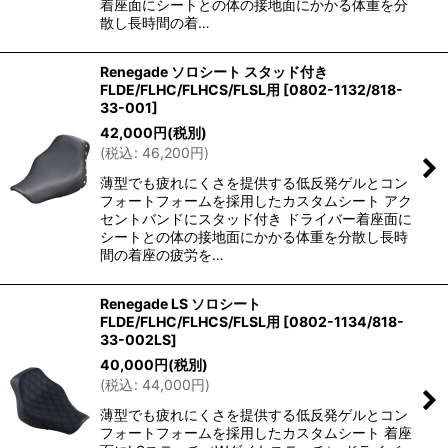
着座面にシートとの体の接地面にかかる体重を分
散し長時間の着…
Renegade ソロシート スタッド付き
FLDE/FLHC/FLHCS/FLSL用
[
0802-1132/818-
33-001
]
42,000
円
(税別)
(
税込
:
46,200
円
)
薄型でも疲れにくさを提供する低反発ゲルとコン
フォートフォームを採用したカスタムシート アク
セントバンドにスタッド付き ドライバー着座面に
シートとの体の接地面にかかる体重を分散し長時
間の着座の疲労を…
Renegade LS ソロシート
FLDE/FLHC/FLHCS/FLSL用
[
0802-1134/818-
33-002LS
]
40,000
円
(税別)
(
税込
:
44,000
円
)
薄型でも疲れにくさを提供する低反発ゲルとコン
フォートフォームを採用したカスタムシート 着座