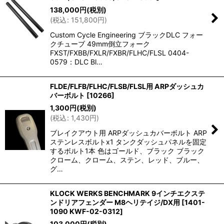
138,000
円
(税別)
(
税込
:
151,800
円
)
Custom Cycle Engineering ブラックDLC フォー
クチューブ 49mm倒立フォーク
FXST/FXBB/FXLR/FXBR/FLHC/FLSL 0404-
0579：DLC Bl…
FLDE/FLFB/FLHC/FLSB/FLSL用 ARPダッシュカ
バーボルト
[
10266
]
1,300
円
(税別)
(
税込
:
1,430
円
)
ブレイクアウト用 ARPダッシュカバーボルト ARP
ステンレスボルトx1 タンクダッシュパネルを固定
するボルト1本 色はゴールド、ブラック ブラック
クローム、クローム、ステン、レッド、ブルー、
グ…
KLOCK WERKS BENCHMARK 9インチエクステ
ンドリアフェンダー M8ヘリテイジ/DX用
[
1401-
1090 KWF-02-0312
]
103,000
円
(税別)