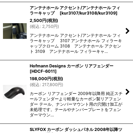
アンテナホール アクセント/アンテナホール フィ
ラーキャップ
[
kur3107/kur3108/kur3109
]
2,500
円
(税別)
(
税込
:
2,750
円
)
アンテナホール アクセント/アンテナホール フィ
ラーキャップ 3107 アンテナホール フィラーキ
ャップクローム 3108 アンテナホール アクセン
ト 3109 アンテナホール フィラーキャ…
Hofmann Designs カーボン リアフェンダー
[
HDCF-6011
]
198,000
円
(税別)
(
税込
:
217,800
円
)
カーボン リアフェンダー 2009年以降用 純正スチ
ールフェンダーより軽量なカーボン製リアフェン
ダー テール、ナンバーマウント用の穴開け加工が
未処理です。テールやナンバープレートをフェン
ダーマウン…
SLYFOX カーボン ダッシュパネル 2008年以降ツ