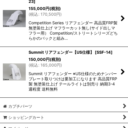
23
]
155,000
円
(税別)
(
税込
:
170,500
円
)
Competition Series リアフェンダー 高品質FRP製
無塗装仕上げ マフラーカット無し(サイド出しマ
フラー用） Competition/ストリートシリーズどち
らかのバックと組み…
Summit リアフェンダー【US仕様】
[
SSF-14
]
150,000
円
(税別)
(
税込
:
165,000
円
)
Summit リアフェンダー ※US仕様のためナンバー
プレート取りつけは要加工になります 高品質FRP
製 無塗装仕上げ テールライトは別売り 納期3-4
週程度 送料無料
カプチパーツ
ショッピングカート