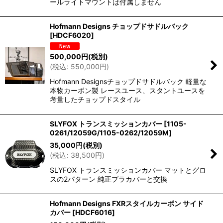
ールライトマウントは付属しません
Hofmann Designs チョップドサドルバック
[
HDCF6020
]
500,000
円
(税別)
(
税込
:
550,000
円
)
Hofmann Designsチョップドサドルバック 軽量な
本物カーボン製 レースユース、スタントユースを
考量したチョップドスタイル
SLYFOX トランスミッションカバー
[
1105-
0261/12059G/1105-0262/12059M
]
35,000
円
(税別)
(
税込
:
38,500
円
)
SLYFOX トランスミッションカバー マットとグロ
スの2パターン 純正プラカバーと交換
Hofmann Designs FXRスタイルカーボン サイド
カバー
[
HDCF6016
]