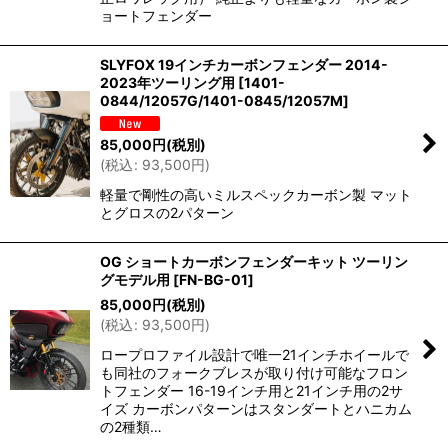
ョートフェンダー
SLYFOX 19インチカーボンフェンダー 2014-
2023年ツーリング用
[
1401-
0844/12057G/1401-0845/12057M
]
85,000
円
(税別)
(
税込
:
93,500
円
)
軽量で剛性の高いミルスペックカーボン製 マット
とグロスの2パターン
OG ショートカーボンフェンダーキット ツーリン
グモデル用
[
FN-BG-01
]
85,000
円
(税別)
(
税込
:
93,500
円
)
ロープロファイル設計で唯一21インチホイールで
も同社のフォークブレスが取り付け可能なフロン
トフェンダー 16-19インチ用と21インチ用の2サ
イズ カーボンパターンはスタンダートとハニカム
の2種類…