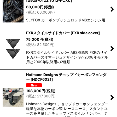
[
0928-0123/1012-PCXC
]
並び順
:
60,000
円
(税別)
(
税込
:
66,000
円
)
絞り込む
SLYFOX カーボンプッシュロッドM8エンジン用
FXRスタイルサイドカバー
[
FXR side cover
]
75,000
円
(税別)
(
税込
:
82,500
円
)
FXRスタイルサイドカバー ABS樹脂製 FXRのサイ
ドカバーのオマージュデザイン 97-2008年モデル
用と2009年以降用の2種類
Hofmann Designs チョップドカーボンフェンダ
ー
[
HDCF6021
]
198,000
円
(税別)
(
税込
:
217,800
円
)
Hofmann Designs チョップドカーボンフェンダー
軽量な本物カーボン製 レースユース、スタントユ
ースを考量したチョップドスタイル ナンバー、テ