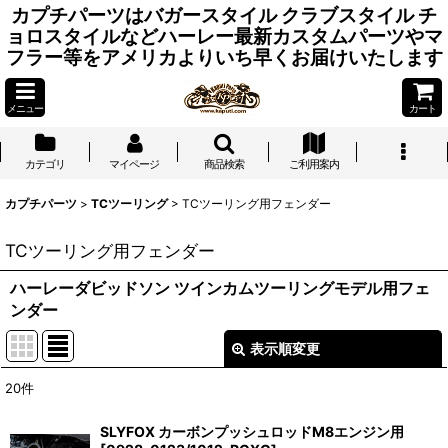
カプチパーツはバガースタイル クラブスタイル チ
ョロスタイルなどハーレー最新カスタムパーツやマ
フラー等をアメリカよりいち早くお届けいたします
メニュー
カート
カテゴリ
マイページ
商品検索
ご利用案内
カプチパーツ
>
TCツーリング
>
TCツーリング用フェンダー
TCツーリング用フェンダー
ハーレーダビッドソン ツインカムツーリングモデル用フェ
ンダー
表示順変更
閉じる
20
件
表示数
:
SLYFOX カーボンプッシュロッドM8エンジン用