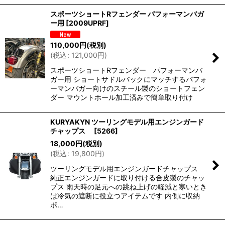
スポーツショートRフェンダー パフォーマンバガ
ー用
[
2009UPRF
]
110,000
円
(税別)
(
税込
:
121,000
円
)
スポーツショートRフェンダー パフォーマンバ
ガー用 ショートサドルバックにマッチするパフォ
ーマンバガー向けのスチール製のショートフェン
ダー マウントホール加工済みで簡単取り付け
KURYAKYN ツーリングモデル用エンジンガード
チャップス
[
5266
]
18,000
円
(税別)
(
税込
:
19,800
円
)
ツーリングモデル用エンジンガードチャップス
純正エンジンガードに取り付ける合皮製のチャッ
プス 雨天時の足元への跳ね上げの軽減と寒いとき
は冷気の遮断に役立つアイテムです 内側に収納
ポ…