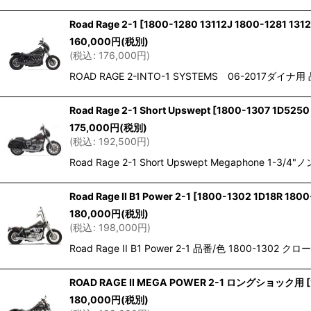
Road Rage 2-1
[
1800-1280 13112J 1800-1281 131
160,000
円
(税別)
(
税込
:
176,000
円
)
ROAD RAGE 2-INTO-1 SYSTEMS 06-2017
Road Rage 2-1 Short Upswept
[
1800-1307 1D5250
175,000
円
(税別)
(
税込
:
192,500
円
)
Road Rage 2-1 Short Upswept Megaphon
Road Rage II B1 Power 2-1
[
1800-1302 1D18R 1800
180,000
円
(税別)
(
税込
:
198,000
円
)
Road Rage II B1 Power 2-1 品番/色 180
ROAD RAGE II MEGA POWER 2-1 ロングショック用
[
180,000
円
(税別)