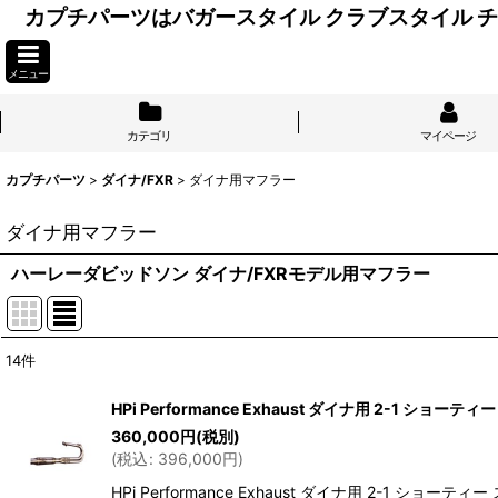
カプチパーツはバガースタイル クラブスタイル
メニュー
カテゴリ
マイページ
カプチパーツ
>
ダイナ/FXR
>
ダイナ用マフラー
ダイナ用マフラー
ハーレーダビッドソン ダイナ/FXRモデル用マフラー
14
件
表示数
:
HPi Performance Exhaust ダイナ用 2-1 ショーテ
360,000
円
(税別)
並び順
:
(
税込
:
396,000
円
)
HPi Performance Exhaust ダイナ用 2-1 