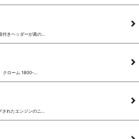
エンド 段付きヘッダーが真の…
7 クローム 1800-…
ューニングされたエンジンのニ…