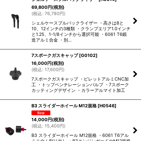
69,800
円
(税別)
(
税込
:
76,780
円
)
シェルケースプルバックライザー ・高さは8と
10、12インチの3種類 ・クランプエリア1.0インチ
と1.25、1-1/8インチから選択可能 ・6061 T6鍛
造アルミ合金 ・別…
7スポークガスキャップ
[
G0102
]
16,000
円
(税別)
(
税込
:
17,600
円
)
7スポークガスキャップ ・ビレットアルミCNC加
工 ・トップベンチレーションバルブ ・7スポーク
カッティングデザイン ・カラーアルマイト加工
B3 スライダーホイール M12規格
[
H0546
]
14,000
円
(税別)
(
税込
:
15,400
円
)
B3 スライダーホイール M12規格 ・6061 T6アル
ミニウム削り出し ・B3エンジンガードやM12規格