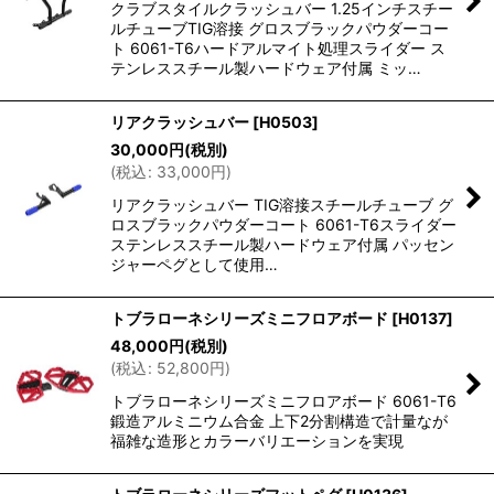
クラブスタイルクラッシュバー 1.25インチスチー
ルチューブTIG溶接 グロスブラックパウダーコー
ト 6061-T6ハードアルマイト処理スライダー ス
テンレススチール製ハードウェア付属 ミッ…
リアクラッシュバー
[
H0503
]
30,000
円
(税別)
(
税込
:
33,000
円
)
リアクラッシュバー TIG溶接スチールチューブ グ
ロスブラックパウダーコート 6061-T6スライダー
ステンレススチール製ハードウェア付属 パッセン
ジャーペグとして使用…
トブラローネシリーズミニフロアボード
[
H0137
]
48,000
円
(税別)
(
税込
:
52,800
円
)
トブラローネシリーズミニフロアボード 6061-T6
鍛造アルミニウム合金 上下2分割構造で計量なが
福雑な造形とカラーバリエーションを実現