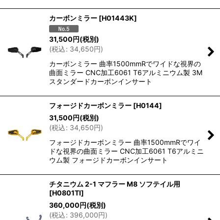
カーボンミラー
[
H01443K
]
31,500
円
(税別)
(
税込
:
34,650
円
)
カーボンミラー 曲率1500mmRでワイドな視界の
曲面ミラー CNC加工6061 T6アルミニウム製 3M
スタンダードカーボンインサート
フォージドカーボンミラー
[
H0144
]
31,500
円
(税別)
(
税込
:
34,650
円
)
フォージドカーボンミラー 曲率1500mmRでワイ
ドな視界の曲面ミラー CNC加工6061 T6アルミニ
ウム製 フォージドカーボンインサート
チタニウム 2-1 マフラー M8 ソフテイル用
[
H0801TI
]
360,000
円
(税別)
(
税込
:
396,000
円
)