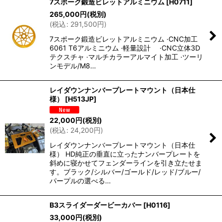
7スポーク鍛造ビレットアルミニウム
[
H0711
]
265,000
円
(税別)
(
税込
:
291,500
円
)
7スポーク鍛造ビレットアルミニウム ·CNC加工
6061 T6アルミニウム ·軽量設計 ·CNC立体3D
テクスチャ ·マルチカラーアルマイト加工 ·ツーリ
ンモデル/M8…
レイダウンナンバープレートマウント（日本仕
様）
[
H513JP
]
22,000
円
(税別)
(
税込
:
24,200
円
)
レイダウンナンバープレートマウント（日本仕
様） HD純正の垂直に立ったナンバープレートを
斜めに寝かせてフェンダーラインを引き立たせま
す。ブラック/シルバー/ゴールド/レッド/ブルー/
パープルの選べる…
B3スライダーダービーカバー
[
H0116
]
33,000
円
(税別)