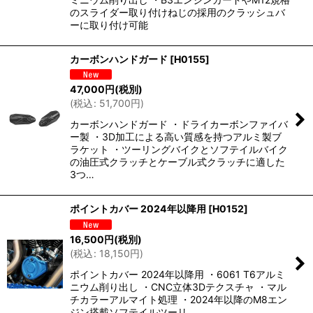
のスライダー取り付けねじの採用のクラッシュバ
ーに取り付け可能
カーボンハンドガード
[
H0155
]
47,000
円
(税別)
(
税込
:
51,700
円
)
カーボンハンドガード ・ドライカーボンファイバ
ー製 ・3D加工による高い質感を持つアルミ製ブ
ラケット ・ツーリングバイクとソフテイルバイク
の油圧式クラッチとケーブル式クラッチに適した
3つ…
ポイントカバー 2024年以降用
[
H0152
]
16,500
円
(税別)
(
税込
:
18,150
円
)
ポイントカバー 2024年以降用 ・6061 T6アルミ
ニウム削り出し ・CNC立体3Dテクスチャ ・マル
チカラーアルマイト処理 ・2024年以降のM8エン
ジン搭載ソフテイルツーリ…