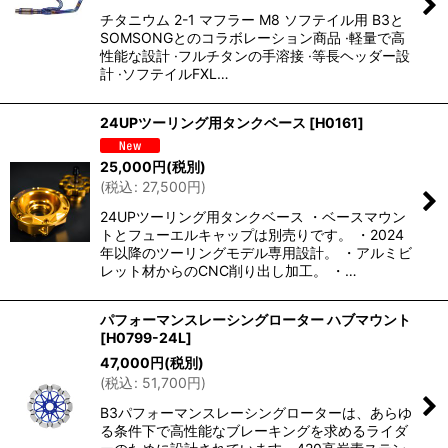
チタニウム 2-1 マフラー M8 ソフテイル用 B3と
SOMSONGとのコラボレーション商品 ·軽量で高
性能な設計 ·フルチタンの手溶接 ·等長ヘッダー設
計 ·ソフテイルFXL…
24UPツーリング用タンクベース
[
H0161
]
25,000
円
(税別)
(
税込
:
27,500
円
)
24UPツーリング用タンクベース ・ベースマウン
トとフューエルキャップは別売りです。 ・2024
年以降のツーリングモデル専用設計。 ・アルミビ
レット材からのCNC削り出し加工。 ・…
パフォーマンスレーシングローター ハブマウント
[
H0799-24L
]
47,000
円
(税別)
(
税込
:
51,700
円
)
B3パフォーマンスレーシングローターは、あらゆ
る条件下で高性能なブレーキングを求めるライダ