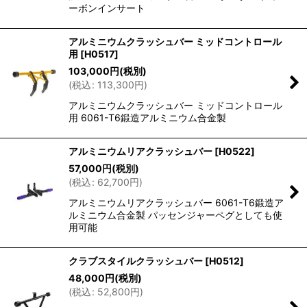
ーボンインサート
アルミニウムクラッシュバー ミッドコントロール
用
[
H0517
]
103,000
円
(税別)
(
税込
:
113,300
円
)
アルミニウムクラッシュバー ミッドコントロール
用 6061-T6鍛造アルミニウム合金製
アルミニウムリアクラッシュバー
[
H0522
]
57,000
円
(税別)
(
税込
:
62,700
円
)
アルミニウムリアクラッシュバー 6061-T6鍛造ア
ルミニウム合金製 パッセンジャーペグとしても使
用可能
クラブスタイルクラッシュバー
[
H0512
]
48,000
円
(税別)
(
税込
:
52,800
円
)