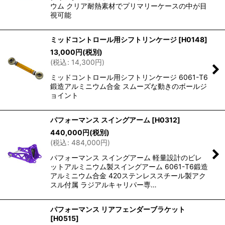
ウム クリア耐熱素材でプリマリーケースの中が目
視可能
ミッドコントロール用シフトリンケージ
[
H0148
]
13,000
円
(税別)
(
税込
:
14,300
円
)
ミッドコントロール用シフトリンケージ 6061-T6
鍛造アルミニウム合金 スムーズな動きのボールジ
ョイント
パフォーマンス スイングアーム
[
H0312
]
440,000
円
(税別)
(
税込
:
484,000
円
)
パフォーマンス スイングアーム 軽量設計のビレ
ットアルミニウム製スイングアーム 6061-T6鍛造
アルミニウム合金 420ステンレススチール製アク
スル付属 ラジアルキャリパー専…
パフォーマンス リアフェンダーブラケット
[
H0515
]