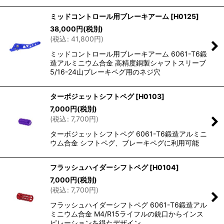
ミッドコントロール用ブレーキアーム
[
H0125
]
38,000
円
(税別)
(
税込
:
41,800
円
)
ミッドコントロール用ブレーキアーム 6061-T6鍛
造アルミニウム合金 高精度銅製シャフトスリーブ
5/16-24山ブレーキペグ用のネジ穴
ターボジェットシフトペグ
[
H0103
]
7,000
円
(税別)
(
税込
:
7,700
円
)
ターボジェットシフトペグ 6061-T6鍛造アルミニ
ウム合金 シフトペグ、ブレーキペグに利用可能
フラッシュハイダーシフトペグ
[
H0104
]
7,000
円
(税別)
(
税込
:
7,700
円
)
フラッシュハイダーシフトペグ 6061-T6鍛造アル
ミニウム合金 M4/R15ライフルの銃口からインス
ピレーションを得たデザイン