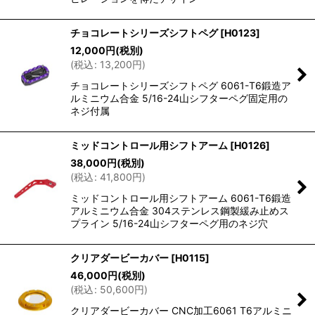
チョコレートシリーズシフトペグ
[
H0123
]
12,000
円
(税別)
(
税込
:
13,200
円
)
チョコレートシリーズシフトペグ 6061-T6鍛造ア
ルミニウム合金 5/16-24山シフターペグ固定用の
ネジ付属
ミッドコントロール用シフトアーム
[
H0126
]
38,000
円
(税別)
(
税込
:
41,800
円
)
ミッドコントロール用シフトアーム 6061-T6鍛造
アルミニウム合金 304ステンレス鋼製緩み止めス
プライン 5/16-24山シフターペグ用のネジ穴
クリアダービーカバー
[
H0115
]
46,000
円
(税別)
(
税込
:
50,600
円
)
クリアダービーカバー CNC加工6061 T6アルミニ