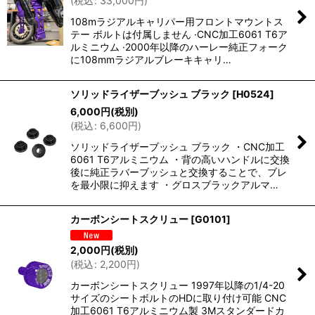
(
税込
:
33,000
円
)
108mラジアルキャリパー用フロントマウントス
テー ボルトは付属しません ·CNC加工6061 T6ア
ルミニウム ·2000年以降のハーレー純正フォーク
に108mmラジアルブレーキキャリ…
ソリッドライザーブッシュ ブラック
[
H0524
]
6,000
円
(税別)
(
税込
:
6,600
円
)
ソリッドライザーブッシュ ブラック ・CNC加工
6061 T6アルミニウム ・背の高いハンドルに交換
後に純正ラバーブッシュと交換することで、ブレ
を最小限に抑えます ・グロスブラックアルマ…
カーボンシートスクリュー
[
G0101
]
2,000
円
(税別)
(
税込
:
2,200
円
)
カーボンシートスクリュー 1997年以降の1/4-20
サイズのシートボルトのHDに取り付け可能 CNC
加工6061 T6アルミニウム製 3Mスタンダードカ