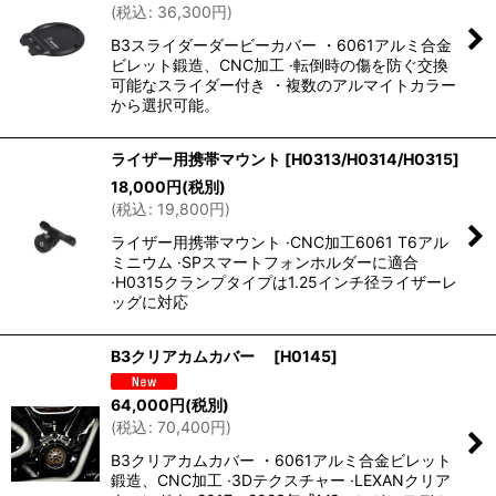
(
税込
:
36,300
円
)
B3スライダーダービーカバー ・6061アルミ合金
ビレット鍛造、CNC加工 ·転倒時の傷を防ぐ交換
可能なスライダー付き ・複数のアルマイトカラー
から選択可能。
ライザー用携帯マウント
[
H0313/H0314/H0315
]
18,000
円
(税別)
(
税込
:
19,800
円
)
ライザー用携帯マウント ·CNC加工6061 T6アル
ミニウム ·SPスマートフォンホルダーに適合
·H0315クランプタイプは1.25インチ径ライザーレ
ッグに対応
B3クリアカムカバー
[
H0145
]
64,000
円
(税別)
(
税込
:
70,400
円
)
B3クリアカムカバー ・6061アルミ合金ビレット
鍛造、CNC加工 ·3Dテクスチャー ·LEXANクリア