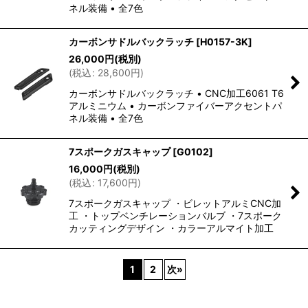
ネル装備 • 全7色
カーボンサドルバックラッチ
[
H0157-3K
]
26,000
円
(税別)
(
税込
:
28,600
円
)
カーボンサドルバックラッチ • CNC加工6061 T6
アルミニウム • カーボンファイバーアクセントパ
ネル装備 • 全7色
7スポークガスキャップ
[
G0102
]
16,000
円
(税別)
(
税込
:
17,600
円
)
7スポークガスキャップ ・ビレットアルミCNC加
工 ・トップベンチレーションバルブ ・7スポーク
カッティングデザイン ・カラーアルマイト加工
1
2
次
»