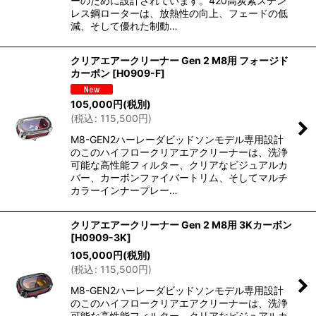
ーのために設計されています。420高炭素ステン
レス鋼ローターは、放熱性の向上、フェードの低
減、そして優れた制動…
クリアエアークリーナー Gen 2 M8用 フォージド
カーボン
[
H0909-F
]
105,000
円
(税別)
(
税込
:
115,500
円
)
M8-GEN2ハーレーダビッドソンモデル専用設計
のこのハイフロークリアエアクリーナーは、洗浄
可能な高性能フィルター、クリアなビジュアルカ
バー、カーボンファイバートリム、そしてマルチ
カラーインナープレー…
クリアエアークリーナー Gen 2 M8用 3Kカーボン
[
H0909-3K
]
105,000
円
(税別)
(
税込
:
115,500
円
)
M8-GEN2ハーレーダビッドソンモデル専用設計
のこのハイフロークリアエアクリーナーは、洗浄
可能な高性能フィルター、クリアなビジュアルカ