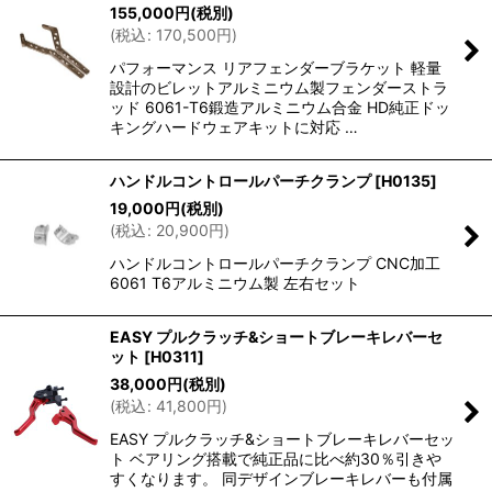
155,000
円
(税別)
(
税込
:
170,500
円
)
パフォーマンス リアフェンダーブラケット 軽量
設計のビレットアルミニウム製フェンダーストラ
ッド 6061-T6鍛造アルミニウム合金 HD純正ドッ
キングハードウェアキットに対応 …
ハンドルコントロールパーチクランプ
[
H0135
]
19,000
円
(税別)
(
税込
:
20,900
円
)
ハンドルコントロールパーチクランプ CNC加工
6061 T6アルミニウム製 左右セット
EASY プルクラッチ&ショートブレーキレバーセ
ット
[
H0311
]
38,000
円
(税別)
(
税込
:
41,800
円
)
EASY プルクラッチ&ショートブレーキレバーセッ
ト ベアリング搭載で純正品に比べ約30％引きや
すくなります。 同デザインブレーキレバーも付属