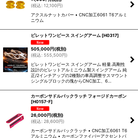
(
税込
:
12,100
円
)
アクスルナットカバー • CNC加工6061 T6アルミ
ニウム
ビレットワンピース スイングアーム
[
H0317
]
505,000
円
(税別)
(
税込
:
555,500
円
)
ビレットワンピース スイングアーム 軽量.高剛性
設計のビレットアルミニウム製スイングアーム 純
正/2インチアップの2種類の車高調整サスマウント
シングルブロックの塊からCNC加工、6…
カーボンサドルバックラッチ フォージドカーボン
[
H0157-F
]
26,000
円
(税別)
(
税込
:
28,600
円
)
カーボンサドルバックラッチ • CNC加工6061 T6
アルミニウム • カーボンファイバーアクセントパ