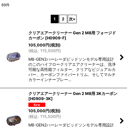
89
件
サブカテゴリ
:
1
2
次
»
表示数
:
クリアエアークリーナー Gen 2 M8用 フォージド
カーボン
[
H0909-F
]
並び順
:
105,000
円
(税別)
(
税込
:
115,500
円
)
絞り込む
M8-GEN2ハーレーダビッドソンモデル専用設計
のこのハイフロークリアエアクリーナーは、洗浄
可能な高性能フィルター、クリアなビジュアルカ
バー、カーボンファイバートリム、そしてマルチ
カラーインナープレー…
クリアエアークリーナー Gen 2 M8用 3Kカーボン
[
H0909-3K
]
105,000
円
(税別)
(
税込
:
115,500
円
)
M8-GEN2ハーレーダビッドソンモデル専用設計