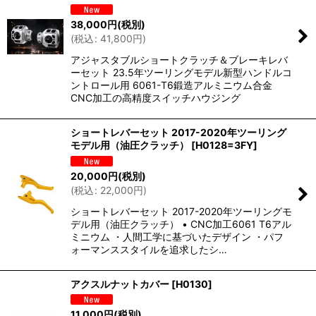
38,000
円
(税別)
(
税込
:
41,800
円
)
アジャスタブルショートクラッチ＆ブレーキレバ
ーセット 23.5年ツーリングモデル新型ハンドルコ
ントロール用 6061-T6鍛造アルミニウム合金
CNC加工の高精度スイッチハウジング
ショートレバーセット 2017-2020年ツーリング
モデル用（油圧クラッチ）
[
H0128=3FY
]
20,000
円
(税別)
(
税込
:
22,000
円
)
ショートレバーセット 2017-2020年ツーリングモ
デル用（油圧クラッチ） • CNC加工6061 T6アル
ミニウム ・人間工学に基づいたデザイン ・パフ
ォーマンススタイルを追求したシ…
アクスルナットカバー
[
H0130
]
11,000
円
(税別)