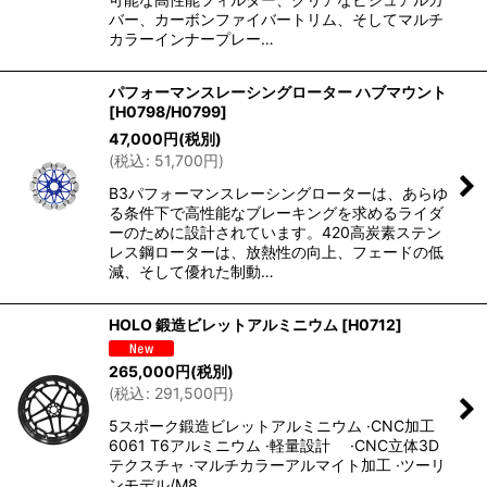
バー、カーボンファイバートリム、そしてマルチ
カラーインナープレー…
パフォーマンスレーシングローター ハブマウント
[
H0798/H0799
]
47,000
円
(税別)
(
税込
:
51,700
円
)
B3パフォーマンスレーシングローターは、あらゆ
る条件下で高性能なブレーキングを求めるライダ
ーのために設計されています。420高炭素ステン
レス鋼ローターは、放熱性の向上、フェードの低
減、そして優れた制動…
HOLO 鍛造ビレットアルミニウム
[
H0712
]
265,000
円
(税別)
(
税込
:
291,500
円
)
5スポーク鍛造ビレットアルミニウム ·CNC加工
6061 T6アルミニウム ·軽量設計 ·CNC立体3D
テクスチャ ·マルチカラーアルマイト加工 ·ツーリ
ンモデル/M8…