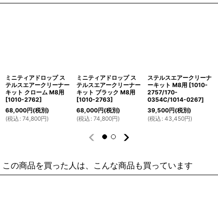
ミニティアドロップ ス
ミニティアドロップ ス
ステルスエアークリーナ
テルスエアークリーナー
テルスエアークリーナー
ーキット M8用
[
1010-
キット クローム M8用
キット ブラック M8用
2757/170-
[
1010-2762
]
[
1010-2763
]
0354C/1014-0267
]
68,000
円
(税別)
68,000
円
(税別)
39,500
円
(税別)
(
税込
:
74,800
円
)
(
税込
:
74,800
円
)
(
税込
:
43,450
円
)
この商品を買った人は、こんな商品も買っています