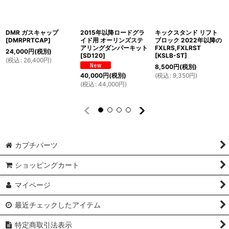
DMR ガスキャップ
2015年以降ロードグラ
キックスタンド リフト
[
DMRPRTCAP
]
イド用 オーリンズステ
ブロック 2022年以降の
アリングダンパーキット
FXLRS,FXLRST
24,000
円
(税別)
[
SD120
]
[
KSLB-ST
]
(
税込
:
26,400
円
)
8,500
円
(税別)
(
税込
:
9,350
円
)
40,000
円
(税別)
(
税込
:
44,000
円
)
カプチパーツ
ショッピングカート
マイページ
最近チェックしたアイテム
特定商取引法表示