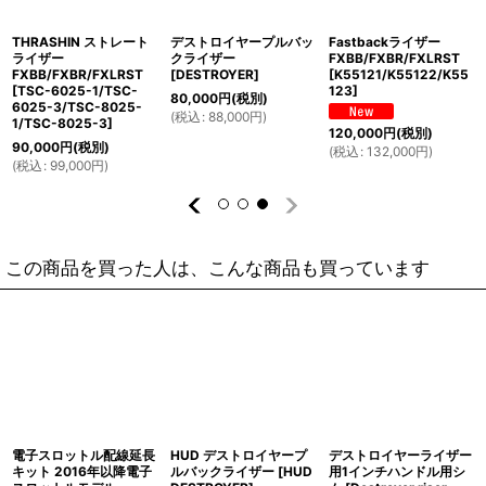
THRASHIN ストレート
デストロイヤープルバッ
Fastbackライザー
ライザー
クライザー
FXBB/FXBR/FXLRST
FXBB/FXBR/FXLRST
[
DESTROYER
]
[
K55121/K55122/K55
[
TSC-6025-1/TSC-
123
]
80,000
円
(税別)
6025-3/TSC-8025-
(
税込
:
88,000
円
)
1/TSC-8025-3
]
120,000
円
(税別)
90,000
円
(税別)
(
税込
:
132,000
円
)
(
税込
:
99,000
円
)
この商品を買った人は、こんな商品も買っています
電子スロットル配線延長
HUD デストロイヤープ
デストロイヤーライザー
キット 2016年以降電子
ルバックライザー
[
HUD
用1インチハンドル用シ