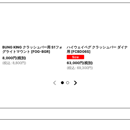
BUNG KING クラッシュバー用 S1フォ
ハイウェイペグ クラッシュバー ダイナ
グライトマウント
[
FOG-BGR
]
用
[
FCBD06S
]
8,000
円
(税別)
(
税込
:
8,800
円
)
63,000
円
(税別)
(
税込
:
69,300
円
)