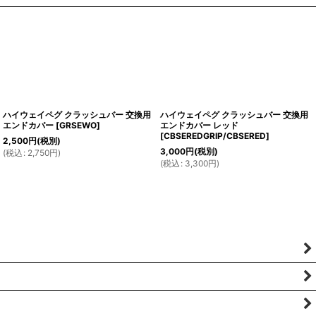
ハイウェイペグ クラッシュバー 交換用
ハイウェイペグ クラッシュバー 交換用
エンドカバー
[
GRSEWO
]
エンドカバー レッド
[
CBSEREDGRIP/CBSERED
]
2,500
円
(税別)
3,000
円
(税別)
(
税込
:
2,750
円
)
(
税込
:
3,300
円
)