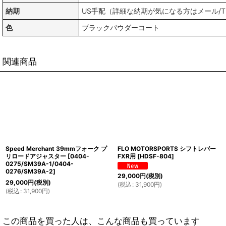
納期
US手配（詳細な納期が気になる方はメール/
色
ブラックパウダーコート
関連商品
Speed Merchant 39mmフォーク プ
FLO MOTORSPORTS シフトレバー
リロードアジャスター
[
0404-
FXR用
[
HDSF-804
]
0275/SM39A-1/0404-
0276/SM39A-2
]
29,000
円
(税別)
29,000
円
(税別)
(
税込
:
31,900
円
)
(
税込
:
31,900
円
)
この商品を買った人は、こんな商品も買っています