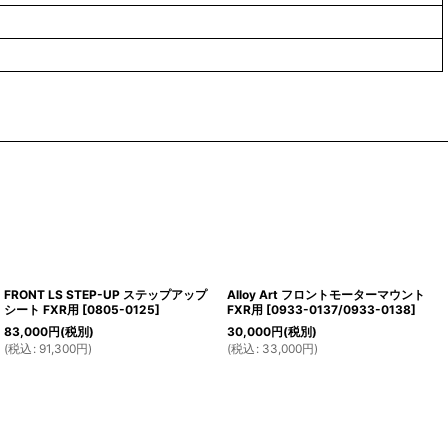
FRONT LS STEP-UP ステップアップ
Alloy Art フロントモーターマウント
シート FXR用
[
0805-0125
]
FXR用
[
0933-0137/0933-0138
]
83,000
円
(税別)
30,000
円
(税別)
(
税込
:
91,300
円
)
(
税込
:
33,000
円
)