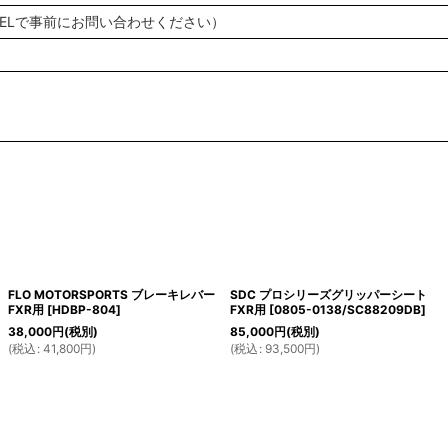
TELで事前にお問い合わせください）
FLO MOTORSPORTS ブレーキレバー
SDC プロシリーズグリッパーシート
FXR用
[
HDBP-804
]
FXR用
[
0805-0138/SC88209DB
]
38,000
円
(税別)
85,000
円
(税別)
(
税込
:
41,800
円
)
(
税込
:
93,500
円
)