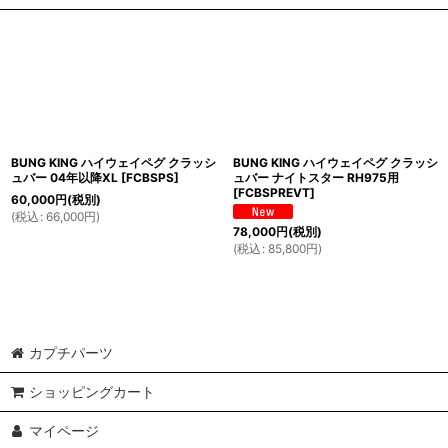
BUNG KING ハイウェイペグ クラッシ
BUNG KING ハイウェイペグ クラッシ
ュバー 04年以降XL
[
FCBSPS
]
ュバー ナイトスター RH975用
[
FCBSPREVT
]
60,000
円
(税別)
(
税込
:
66,000
円
)
78,000
円
(税別)
(
税込
:
85,800
円
)
カプチパーツ
ショッピングカート
マイページ