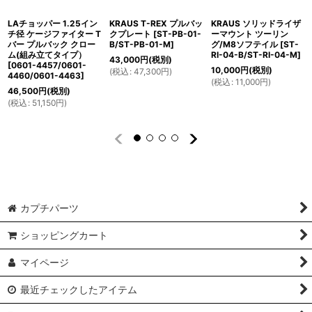
LAチョッパー 1.25イン
KRAUS T-REX プルバッ
KRAUS ソリッドライザ
チ径 ケージファイター T
クプレート
[
ST-PB-01-
ーマウント ツーリン
バー プルバック クロー
B/ST-PB-01-M
]
グ/M8ソフテイル
[
ST-
ム(組み立てタイプ）
RI-04-B/ST-RI-04-M
]
43,000
円
(税別)
[
0601-4457/0601-
10,000
円
(税別)
(
税込
:
47,300
円
)
4460/0601-4463
]
(
税込
:
11,000
円
)
46,500
円
(税別)
(
税込
:
51,150
円
)
カプチパーツ
ショッピングカート
マイページ
最近チェックしたアイテム