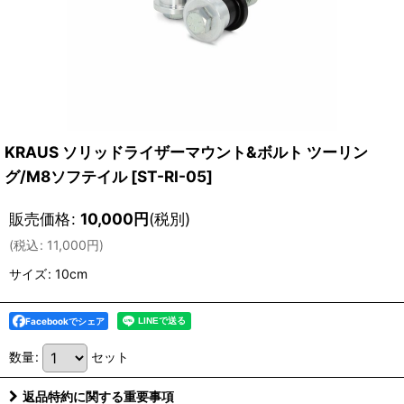
KRAUS ソリッドライザーマウント&ボルト ツーリン
グ/M8ソフテイル
[
ST-RI-05
]
販売価格
:
10,000
円
(税別)
(
税込
:
11,000
円
)
サイズ
:
10cm
Facebookでシェア
数量
:
セット
返品特約に関する重要事項