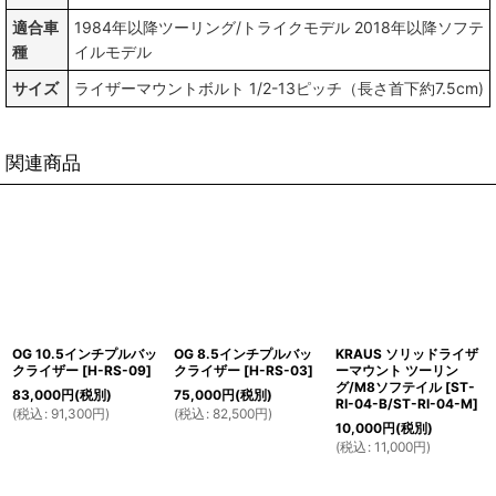
適合車
1984年以降ツーリング/トライクモデル 2018年以降ソフテ
種
イルモデル
サイズ
ライザーマウントボルト 1/2-13ピッチ（長さ首下約7.5cm)
関連商品
OG 10.5インチプルバッ
OG 8.5インチプルバッ
KRAUS ソリッドライザ
クライザー
[
H-RS-09
]
クライザー
[
H-RS-03
]
ーマウント ツーリン
グ/M8ソフテイル
[
ST-
83,000
円
(税別)
75,000
円
(税別)
RI-04-B/ST-RI-04-M
]
(
税込
:
91,300
円
)
(
税込
:
82,500
円
)
10,000
円
(税別)
(
税込
:
11,000
円
)