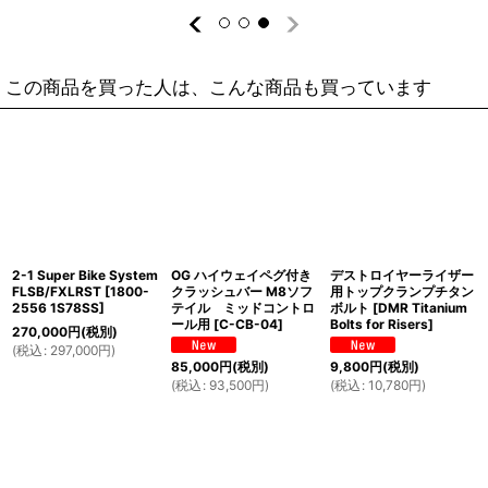
この商品を買った人は、こんな商品も買っています
2-1 Super Bike System
OG ハイウェイペグ付き
デストロイヤーライザー
FLSB/FXLRST
[
1800-
クラッシュバー M8ソフ
用トップクランプチタン
2556 1S78SS
]
テイル ミッドコントロ
ボルト
[
DMR Titanium
ール用
[
C-CB-04
]
Bolts for Risers
]
270,000
円
(税別)
(
税込
:
297,000
円
)
85,000
円
(税別)
9,800
円
(税別)
(
税込
:
93,500
円
)
(
税込
:
10,780
円
)