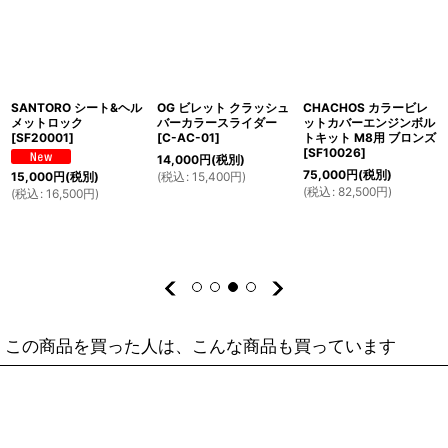
SANTORO シート&ヘル
OG ビレット クラッシュ
CHACHOS カラービレ
メットロック
バーカラースライダー
ットカバーエンジンボル
[
SF20001
]
[
C-AC-01
]
トキット M8用 ブロンズ
[
SF10026
]
14,000
円
(税別)
75,000
円
(税別)
(
税込
:
15,400
円
)
15,000
円
(税別)
(
税込
:
82,500
円
)
(
税込
:
16,500
円
)
この商品を買った人は、こんな商品も買っています