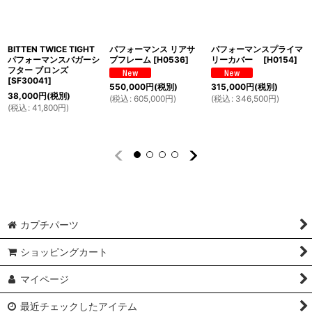
BITTEN TWICE TIGHT
パフォーマンス リアサ
パフォーマンスプライマ
パフォーマンスバガーシ
ブフレーム
[
H0536
]
リーカバー
[
H0154
]
フター ブロンズ
[
SF30041
]
550,000
円
(税別)
315,000
円
(税別)
38,000
円
(税別)
(
税込
:
605,000
円
)
(
税込
:
346,500
円
)
(
税込
:
41,800
円
)
カプチパーツ
ショッピングカート
マイページ
最近チェックしたアイテム