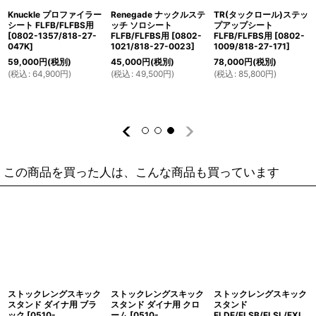
Knuckle プロファイラー
Renegade ナックルステ
TR(タックロール)ステッ
シート FLFB/FLFBS用
ッチ ソロシート
プアップシート
[
0802-1357/818-27-
FLFB/FLFBS用
[
0802-
FLFB/FLFBS用
[
0802-
047K
]
1021/818-27-0023
]
1009/818-27-171
]
59,000
円
(税別)
45,000
円
(税別)
78,000
円
(税別)
(
税込
:
64,900
円
)
(
税込
:
49,500
円
)
(
税込
:
85,800
円
)
この商品を買った人は、こんな商品も買っています
ストックレングスキック
ストックレングスキック
ストックレングスキック
スタンド ダイナ用 ブラ
スタンド ダイナ用 クロ
スタンド
ック
[
0510-
ーム
[
0510-
FLDE/FLSB/FLSL/FXL