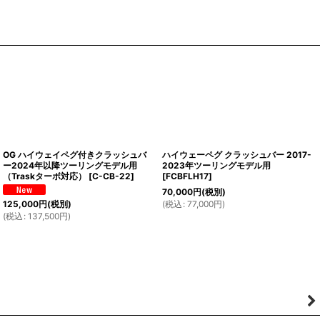
OG ハイウェイペグ付きクラッシュバ
ハイウェーペグ クラッシュバー 2017-
ー2024年以降ツーリングモデル用
2023年ツーリングモデル用
（Traskターボ対応）
[
C-CB-22
]
[
FCBFLH17
]
70,000
円
(税別)
(
税込
:
77,000
円
)
125,000
円
(税別)
(
税込
:
137,500
円
)