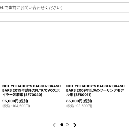
TELで事前にお問い合わせください）
NOT YO DADDY’S BAGGER CRASH
NOT YO DADDY’S BAGGER CRASH
BARS 2015年以降のFLTR/CVOスポ
BARS 2009年以降のツーリングモデ
イラー装着車
[
SF70040
]
ル用
[
SF80011
]
95,000
円
(税別)
85,000
円
(税別)
(
税込
:
104,500
円
)
(
税込
:
93,500
円
)