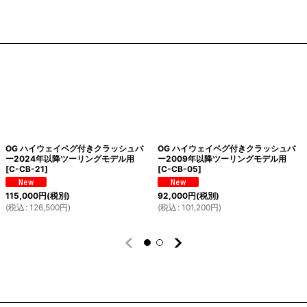
OG ハイウェイペグ付きクラッシュバ
OG ハイウェイペグ付きクラッシュバ
ー2024年以降ツーリングモデル用
ー2009年以降ツーリングモデル用
[
C-CB-21
]
[
C-CB-05
]
115,000
円
(税別)
92,000
円
(税別)
(
税込
:
126,500
円
)
(
税込
:
101,200
円
)