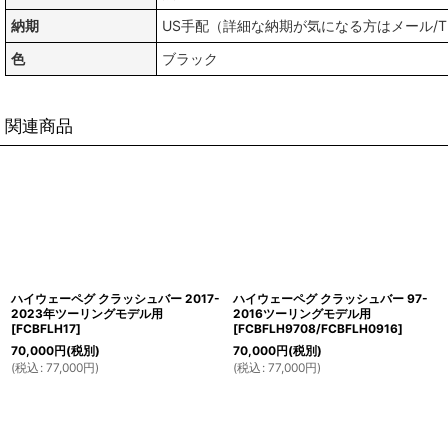
納期
US手配（詳細な納期が気になる方はメール/
色
ブラック
関連商品
ハイウェーペグ クラッシュバー 2017-
ハイウェーペグ クラッシュバー 97-
2023年ツーリングモデル用
2016ツーリングモデル用
[
FCBFLH17
]
[
FCBFLH9708/FCBFLH0916
]
70,000
円
(税別)
70,000
円
(税別)
(
税込
:
77,000
円
)
(
税込
:
77,000
円
)