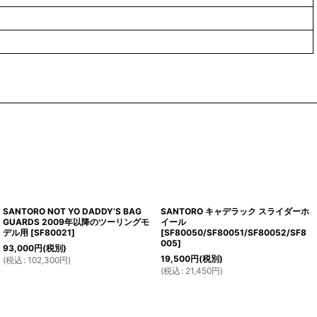
SANTORO NOT YO DADDY’S BAG
SANTORO キャデラック スライダーホ
GUARDS 2009年以降のツーリングモ
イール
デル用
[
SF80021
]
[
SF80050/SF80051/SF80052/SF8
005
]
93,000
円
(税別)
19,500
円
(税別)
(
税込
:
102,300
円
)
(
税込
:
21,450
円
)