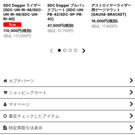
SDC Dagger ライザー
SDC Dagger プルバッ
デストロイヤーライザー
[
SDC-UN-RI-46/SDC-
クプレート
[
SDC-UN-
用ゲージマウント
UN-RI-48/SDC-UN-
PB-42/SDC-SP-PB-
[
GAUGE-BRACKET
]
RI-40
]
42
]
16,000
円
(税別)
47,000
円
(税別)
(
税込
:
17,600
円
)
(
税込
:
51,700
円
)
110,000
円
(税別)
(
税込
:
121,000
円
)
カプチパーツ
ショッピングカート
マイページ
最近チェックしたアイテム
特定商取引法表示