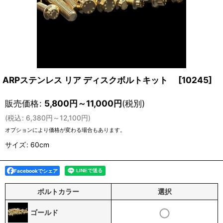
ARPステンレス リア ディスクボルトキット
[
10245
]
販売価格
:
5,800
円
～11,000
円
(税別)
(
税込
:
6,380
円
～12,100
円
)
オプションにより価格が変わる場合もあります。
サイズ
:
60cm
Facebookでシェア
ボルトカラー
選択
ゴールド