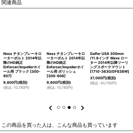
関連商品
Ness チタンブレーキロ
Ness チタンブレーキロ
Galfer USA 300mm
ーターボルト 2014年以
ーターボルト 2014年以
/11.8インチ Wave ロー
降のHD純正
降のHD純正
ター 2014年以降ツーリ
Enforcer/Impellerホイ
Enforcer/Impellerホイ
ングスポークマウント
ール用 ブラック
[
300-
ール用 ポリッシュ
[
1710-3630/DF838W
]
907
]
[
300-906
]
37,000
円
(税別)
9,800
円
(税別)
9,800
円
(税別)
(
税込
:
40,700
円
)
(
税込
:
10,780
円
)
(
税込
:
10,780
円
)
この商品を買った人は、こんな商品も買っています