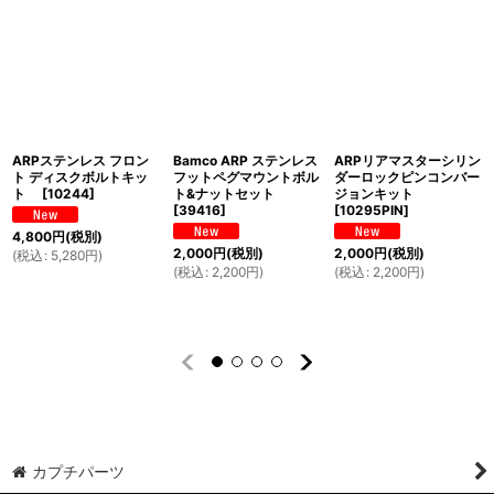
ARPステンレス フロン
Bamco ARP ステンレス
ARPリアマスターシリン
ト ディスクボルトキッ
フットペグマウントボル
ダーロックピンコンバー
ト
[
10244
]
ト&ナットセット
ジョンキット
[
39416
]
[
10295PIN
]
4,800
円
(税別)
2,000
円
(税別)
2,000
円
(税別)
(
税込
:
5,280
円
)
(
税込
:
2,200
円
)
(
税込
:
2,200
円
)
カプチパーツ