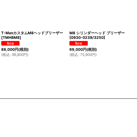
T-ManカスタムM8ヘッドブリーザー
M8 シリンダーヘッド ブリーザー
[
TMHBM8
]
[
0930-0239/3250
]
88,000
円
(税別)
69,000
円
(税別)
(
税込
:
96,800
円
)
(
税込
:
75,900
円
)