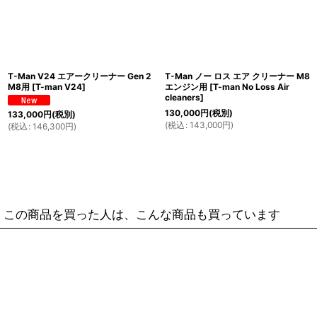
T-Man V24 エアークリーナー Gen 2
T-Man ノー ロス エア クリーナー M8
M8用
[
T-man V24
]
エンジン用
[
T-man No Loss Air
cleaners
]
130,000
円
(税別)
133,000
円
(税別)
(
税込
:
143,000
円
)
(
税込
:
146,300
円
)
この商品を買った人は、こんな商品も買っています