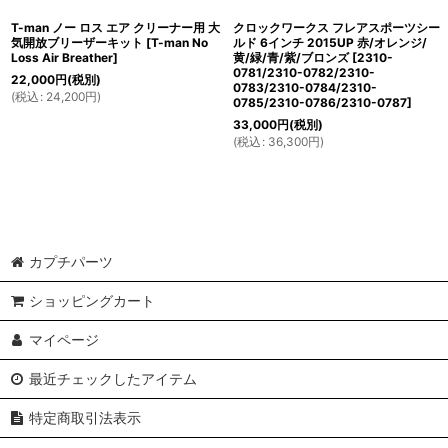
T-man ノー ロス エア クリーナー用 大
クロックワークス フレアスポーツシー
気開放ブリーザーキット
[
T-man No
ルド 6インチ 2015UP 赤/オレンジ/
Loss Air Breather
]
黄/緑/青/紫/ブロンズ
[
2310-
0781/2310-0782/2310-
22,000
円
(税別)
0783/2310-0784/2310-
(
税込
:
24,200
円
)
0785/2310-0786/2310-0787
]
33,000
円
(税別)
(
税込
:
36,300
円
)
カプチパーツ
ショッピングカート
マイページ
最近チェックしたアイテム
特定商取引法表示