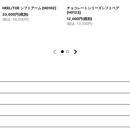
HEEL/TOE シフトアーム
[
H0102
]
チョコレートシリーズシフトペグ
[
H0123
]
33,000
円
(税別)
12,000
円
(税別)
(
税込
:
36,300
円
)
(
税込
:
13,200
円
)