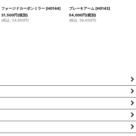
フォージドカーボンミラー
[
H0144
]
ブレーキアーム
[
H0143
]
31,500
円
(税別)
54,000
円
(税別)
(
税込
:
34,650
円
)
(
税込
:
59,400
円
)