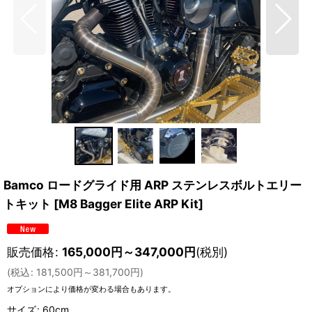
Bamco ロードグライド用 ARP ステンレスボルトエリー
トキット
[
M8 Bagger Elite ARP Kit
]
販売価格
:
165,000
円
～347,000
円
(税別)
(
税込
:
181,500
円
～381,700
円
)
オプションにより価格が変わる場合もあります。
サイズ
:
60cm