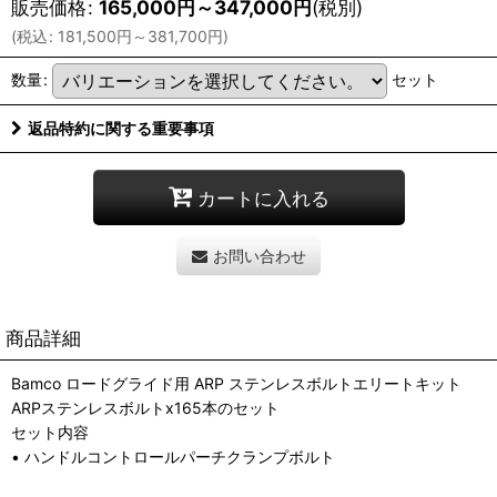
販売価格
:
165,000
円
～347,000
円
(税別)
(
税込
:
181,500
円
～381,700
円
)
数量
:
セット
返品特約に関する重要事項
カートに入れる
お問い合わせ
商品詳細
Bamco ロードグライド用 ARP ステンレスボルトエリートキット
ARPステンレスボルトx165本のセット
セット内容
• ハンドルコントロールパーチクランプボルト