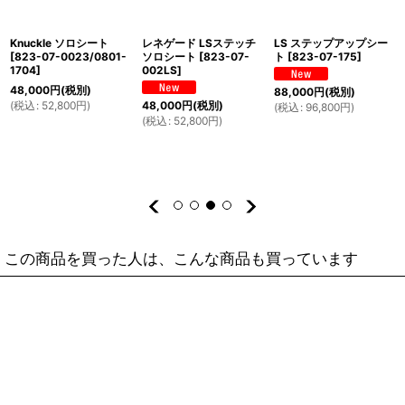
Knuckle ソロシート
レネゲード LSステッチ
LS ステップアップシー
[
823-07-0023/0801-
ソロシート
[
823-07-
ト
[
823-07-175
]
1704
]
002LS
]
48,000
円
(税別)
88,000
円
(税別)
(
税込
:
52,800
円
)
48,000
円
(税別)
(
税込
:
96,800
円
)
(
税込
:
52,800
円
)
この商品を買った人は、こんな商品も買っています