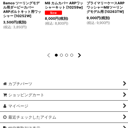
Bamco ツーリングモデ
M8 カムカバー ARPワッ
プライマリーケースARP
ル用ダービーカバー
シャーキット
[
10259w
]
ワッシャーM8ツーリン
ARPボルトキット用ワッ
グモデル用
[
10263TW
]
シャー
[
10252W
]
9,000
円
(税別)
8,000
円
(税別)
3,500
円
(税別)
(
税込
:
9,900
円
)
(
税込
:
8,800
円
)
(
税込
:
3,850
円
)
カプチパーツ
ショッピングカート
マイページ
最近チェックしたアイテム