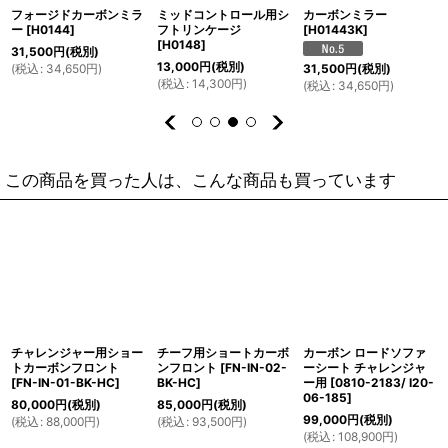
フォージドカーボンミラ
ミッドコントロール用シ
カーボンミラー
ー
[
H0144
]
フトリンケージ
[
H01443K
]
[
H0148
]
31,500
円
(税別)
13,000
円
(税別)
(
税込
:
34,650
円
)
31,500
円
(税別)
(
税込
:
14,300
円
)
(
税込
:
34,650
円
)
この商品を買った人は、こんな商品も買っています
チャレンジャー用ショー
チーフ用ショートカーボ
カーボン ロードソファ
トカーボンフロント
ンフロント
[
FN-IN-02-
ーシート チャレンジャ
[
FN-IN-01-BK-HC
]
BK-HC
]
ー用
[
0810-2183/ I20-
06-185
]
80,000
円
(税別)
85,000
円
(税別)
99,000
円
(税別)
(
税込
:
88,000
円
)
(
税込
:
93,500
円
)
(
税込
:
108,900
円
)