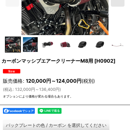
カーボンマッシブエアークリーナーM8用
[
H0902
]
販売価格
:
120,000
円
～124,000
円
(税別)
(
税込
:
132,000
円
～136,400
円
)
オプションにより価格が変わる場合もあります。
Facebookでシェア
バックプレートの色
/
カーボン
を選択してください