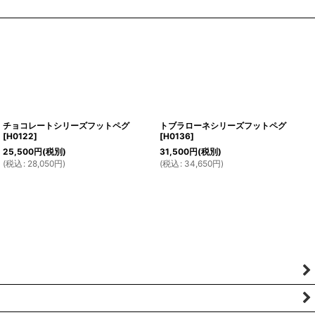
チョコレートシリーズフットペグ
トブラローネシリーズフットペグ
[
H0122
]
[
H0136
]
25,500
円
(税別)
31,500
円
(税別)
(
税込
:
28,050
円
)
(
税込
:
34,650
円
)