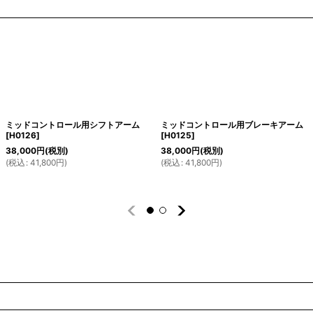
ミッドコントロール用シフトアーム
ミッドコントロール用ブレーキアーム
[
H0126
]
[
H0125
]
38,000
円
(税別)
38,000
円
(税別)
(
税込
:
41,800
円
)
(
税込
:
41,800
円
)