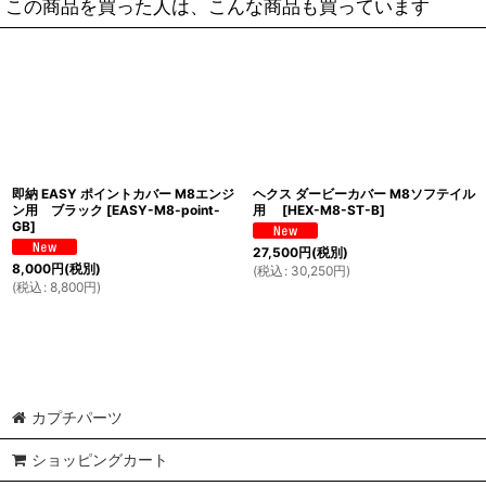
この商品を買った人は、こんな商品も買っています
即納 EASY ポイントカバー M8エンジ
ヘクス ダービーカバー M8ソフテイル
ン用 ブラック
[
EASY-M8-point-
用
[
HEX-M8-ST-B
]
GB
]
27,500
円
(税別)
8,000
円
(税別)
(
税込
:
30,250
円
)
(
税込
:
8,800
円
)
カプチパーツ
ショッピングカート