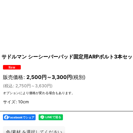
サドルマン シーシーバーパッド固定用ARPボルト3本セッ
販売価格
:
2,500
円
～3,300
円
(税別)
(
税込
:
2,750
円
～3,630
円
)
オプションにより価格が変わる場合もあります。
サイズ
:
10cm
Facebookでシェア
色/素材
を選択してください