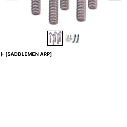
ト
[
SADDLEMEN ARP
]