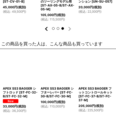
[
ST-CV-01-B
]
のツーリングモデル用
ンション
[
UN-SU-057
]
[
ST-AX-05-B/ST-AX-
45,000
円
(税別)
20,000
円
(税別)
05-M
]
(
税込
:
49,500
円
)
(
税込
:
22,000
円
)
105,000
円
(税別)
(
税込
:
115,500
円
)
この商品を買った人は、こんな商品も買っています
APEX SS3 BAGGER シ
APEX SS3 BAGGER シ
APEX SS3 BAGGER フ
フトロッド
[
ST-FC-32-
フターレバー
[
ST-FC-
ットコントロールキット
B/ST-FC-32-M
]
30-B/ST-FC-30-M
]
[
ST-FC-37-B/ST-FC-
37-M
]
100,000
円
(税別)
205,000
円
(税別)
(
税込
:
110,000
円
)
33,000
円
(税別)
(
税込
:
225,500
円
)
(
税込
:
36,300
円
)