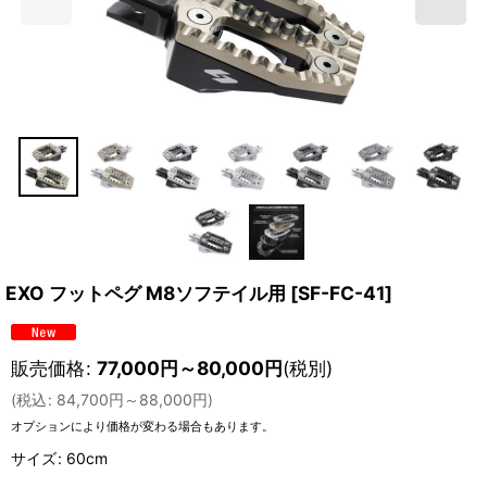
EXO フットペグ M8ソフテイル用
[
SF-FC-41
]
販売価格
:
77,000
円
～80,000
円
(税別)
(
税込
:
84,700
円
～88,000
円
)
オプションにより価格が変わる場合もあります。
サイズ
:
60cm