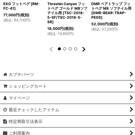
EXO フットペグ
[
RM-
Thrashin Canyon フッ
DMR ベアトラップ フッ
FC-41
]
トペグ ゴールド M8ソフ
トペグ M8 ソフテイル用
テイル用
[
TSC-2018-
[
DMR-BEAR-TRAP-
77,000
円
(税別)
5-SF/TSC-2018-5-
PEGS
]
(
税込
:
84,700
円
)
SR
]
52,000
円
(税別)
18,000
円
(税別)
(
税込
:
57,200
円
)
(
税込
:
19,800
円
)
カプチパーツ
ショッピングカート
マイページ
最近チェックしたアイテム
特定商取引法表示
ご利用案内