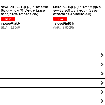
SCALLOP シールドトリム 2014年以
MERC シールドトリム 2014年以降の
降のツーリング用 ブラック
[
2350-
ツーリング用 コントラスト
[
2350-
0255/0209-2016SCA-SM
]
0250/0209-2016MRC-BM
]
15,000
円
(税別)
15,000
円
(税別)
(
税込
:
16,500
円
)
(
税込
:
16,500
円
)