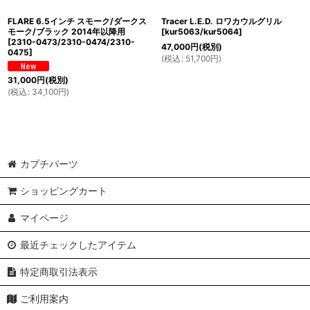
FLARE 6.5インチ スモーク/ダークス
Tracer L.E.D. ロワカウルグリル
モーク/ブラック 2014年以降用
[
kur5063/kur5064
]
[
2310-0473/2310-0474/2310-
47,000
円
(税別)
0475
]
(
税込
:
51,700
円
)
31,000
円
(税別)
(
税込
:
34,100
円
)
カプチパーツ
ショッピングカート
マイページ
最近チェックしたアイテム
特定商取引法表示
ご利用案内