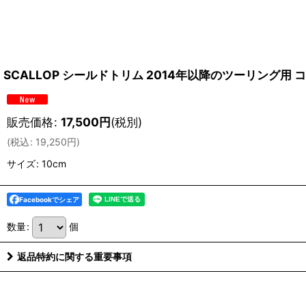
SCALLOP シールドトリム 2014年以降のツーリング用
販売価格
:
17,500
円
(税別)
(
税込
:
19,250
円
)
サイズ
:
10cm
Facebookでシェア
数量
:
個
返品特約に関する重要事項