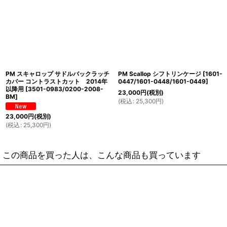
PM スキャロップ サドルバックラッチ
PM Scallop シフトリンケージ
[
1601-
カバー コントラストカット 2014年
0447/1601-0448/1601-0449
]
以降用
[
3501-0983/0200-2008-
23,000
円
(税別)
BM
]
(
税込
:
25,300
円
)
23,000
円
(税別)
(
税込
:
25,300
円
)
この商品を買った人は、こんな商品も買っています