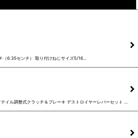
閉じる
ンチ（6.35センチ） 取り付けねじサイズ5/16…
Rソフテイル調整式クラッチ＆ブレーキ デストロイヤーレバーセット …