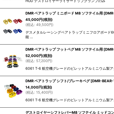
HUD デストロイヤーライザートップクランプのみ
DMR ベアトラップ ミニボード M8 ソフテイル用
[
DMR
45,000
円
(税別)
(
税込
:
49,500
円
)
デスメタルレーシングベアトラップミニフロアボード606
能 …
DMR ベアトラップ フットペグ M8 ソフテイル用
[
DMR
52,000
円
(税別)
(
税込
:
57,200
円
)
6061 T-6 航空機グレードのビレットアルミニウム製アグレッシ
DMR ベアトラップ シフト/ブレーキペグ
[
DMR-BEAR-
14,000
円
(税別)
(
税込
:
15,400
円
)
6061 T-6 航空機グレードのビレットアルミニウム製アグレッシ
デストロイヤーシフトレバーM8 ソフテイル ミッドコ