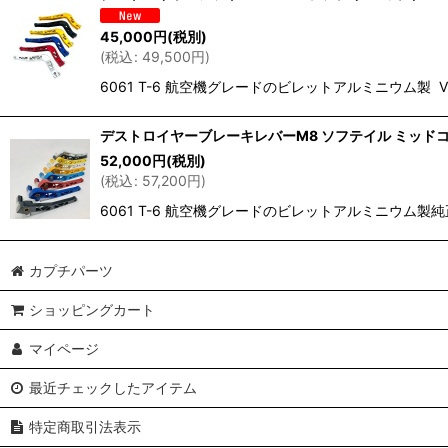
45,000
円
(税別)
(
税込
:
49,500
円
)
6061 T-6 航空機グレードのビレットアルミニウム製 View this 
デストロイヤーブレーキレバーM8 ソフテイル ミッド
52,000
円
(税別)
(
税込
:
57,200
円
)
6061 T-6 航空機グレードのビレットアルミニウム製
カプチパーツ
ショッピングカート
マイページ
最近チェックしたアイテム
特定商取引法表示