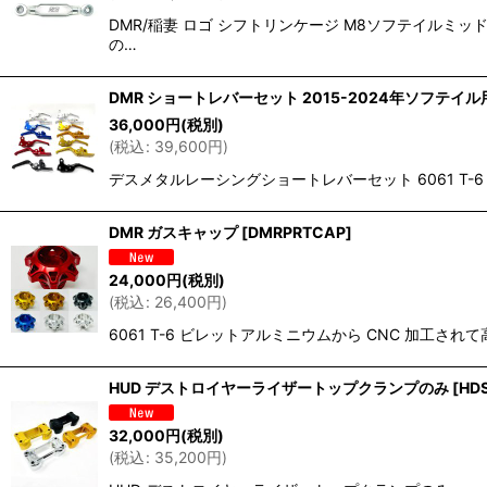
DMR/稲妻 ロゴ シフトリンケージ M8ソフテイルミ
の…
DMR ショートレバーセット 2015-2024年ソフテイル
36,000
円
(税別)
(
税込
:
39,600
円
)
デスメタルレーシングショートレバーセット 6061 T-
DMR ガスキャップ
[
DMRPRTCAP
]
24,000
円
(税別)
(
税込
:
26,400
円
)
6061 T-6 ビレットアルミニウムから CNC 加
HUD デストロイヤーライザートップクランプのみ
[
HD
32,000
円
(税別)
(
税込
:
35,200
円
)