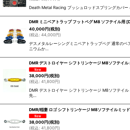
Death Metal Racing プッシュロッドスプリングカ
DMR ミニベアトラップ フットペグ M8 ソフテイル用
[
40,000
円
(税別)
(
税込
:
44,000
円
)
デスメタルレーシングミニベアトラップペグ 通常のベアト
ニウムか…
DMR デストロイヤー シフトリンケージ M8ソフテイ
38,000
円
(税別)
(
税込
:
41,800
円
)
DMR デストロイヤー シフトリンケージ M8ソフテイ
先…
DMR/稲妻 ロゴ シフトリンケージ M8ソフテイルミッ
38,000
円
(税別)
(
税込
:
41,800
円
)