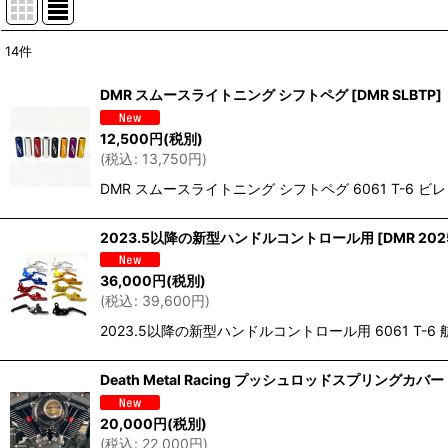
14
件
表示数
:
DMR スムースライトニング シフトペグ
[
DMR SLBTP
]
並び順
:
12,500
円
(税別)
(
税込
:
13,750
円
)
DMR スムースライトニング シフトペグ 6061 T-6 ビ
2023.5以降の新型ハンドルコントロール用
[
DMR 202
36,000
円
(税別)
(
税込
:
39,600
円
)
2023.5以降の新型ハンドルコントロール用 6061 
Death Metal Racing プッシュロッドスプリングカバー
20,000
円
(税別)
(
税込
:
22,000
円
)