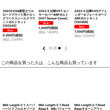
2023CVO&新型カウル
2023.5 以降VVT セン
2023.5 以降CVO Fフェ
ロードグライド用クロッ
サーカバーARPボルト
ンダー＆フォークガード
クワークスシールドマウ
[
VVT Sensor Cover
]
ARPボルトキット
ントボルトキット
[
102468
]
[
102545
]
1,500
円
(税別)
7,500
円
(税別)
(
税込
:
1,650
円
)
5,000
円
(税別)
(
税込
:
8,250
円
)
(
税込
:
5,500
円
)
この商品を買った人は、こんな商品も買っています
Mid-Length 2-1 スーパ
Mid-Length 2-1 Road
Mid-Length 2-1 Road
ーバイクフルエキゾース
Rage II M8パフォーマ
Rage II ターンアウト